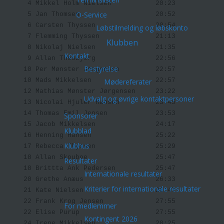
     4 Mikkel Holm Nielsen           20:23 

O-Service
     5 Jan Thomsen                   20:52 

     6 Carsten Thyssen               20:54 

Løbstilmelding og løbskonto
     7 Flemming Thyssen              21:13 

Klubben
     8 Nikolaj Nielsen               21:35 

Kontakt
     9 Allan Thesbjerg               22:56 

Bestyrelse
    10 Per Mønster Jørgensen         22:57 

    10 Mads Mikkelsen                22:57 

Mødereferater
    12 Mathias Mønster Jørgensen     23:22 

Udvalg og øvrige kontaktpersoner
    13 Nicolai Hjuler Hansen         23:45 

    14 Thomas Emil Jensen            23:53 

Sponsorer
    15 Jacob Mikkelsen               24:17 

Klubblad
    16 Henning Hansen                25:22 

Klubhus
    17 Rebecca Thyssen               25:29 

    18 Allan Skouboe                 25:47 

Resultater
    18 Brittta Ank Pedersen          25:47 

Internationale resultater
    20 Grethe Anæus                  26:33 

Kriterier for internationale resultater
    21 Kate Nielsen                  26:47 

    22 Frank Krog Jensen             27:55 

For medlemmer
    22 Elise Purup                   27:55 

Kontingent 2026
    24 Irene Mikkelsen               28:25 
