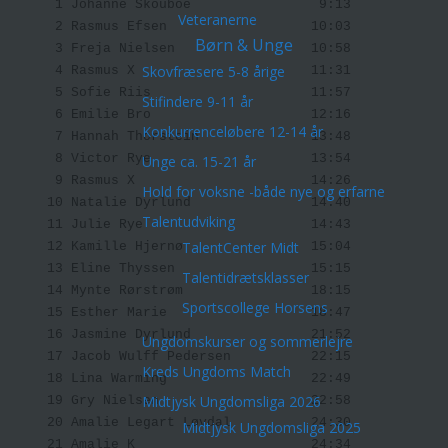
     1 Johanne Skouboe                9:13 

Veteranerne
     2 Rasmus Efsen                  10:03 

Børn & Unge
     3 Freja Nielsen                 10:58 

Skovfræsere 5-8 årige
     4 Rasmus X                      11:31 

     5 Sofie Riis                    11:57 

Stifindere 9-11 år
     6 Emilie Bro                    12:16 

Konkurrenceløbere 12-14 år
     7 Hannah Thorstein              13:48 

     8 Victor Rye                    13:54 

Unge ca. 15-21 år
     9 Rasmus X                      14:26 

Hold for voksne -både nye og erfarne
    10 Natalie Dyrlund               14:40 

Talentudviking
    11 Julie Rye                     14:43 

TalentCenter Midt
    12 Kamille Hjernø                15:04 

    13 Eline Thyssen                 15:15 

Talentidrætsklasser
    14 Mynte Rørstrøm                18:15 

Sportscollege Horsens
    15 Esther Marie                  18:47 

    16 Jasmine Dyrlund               21:52 

Ungdomskurser og sommerlejre
    17 Jacob Wulff Pedersen          22:15 

Kreds Ungdoms Match
    18 Lina Warming                  22:49 

Midtjysk Ungdomsliga 2026
    19 Gry Nielsen                   22:58 

    20 Amalie Legart Løvdal          24:30 

Midtjysk Ungdomsliga 2025
    21 Amalie K                      24:34 
