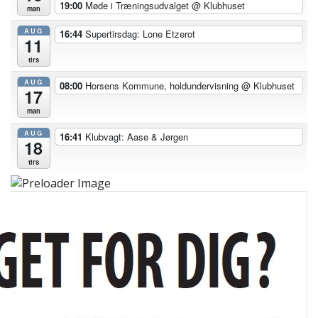
19:00
Møde i Træningsudvalget
@ Klubhuset
man
AUG
16:44
Supertirsdag: Lone Etzerot
11
tirs
AUG
08:00
Horsens Kommune, holdundervisning
@ Klubhuset
17
man
AUG
16:41
Klubvagt: Aase & Jørgen
18
tirs