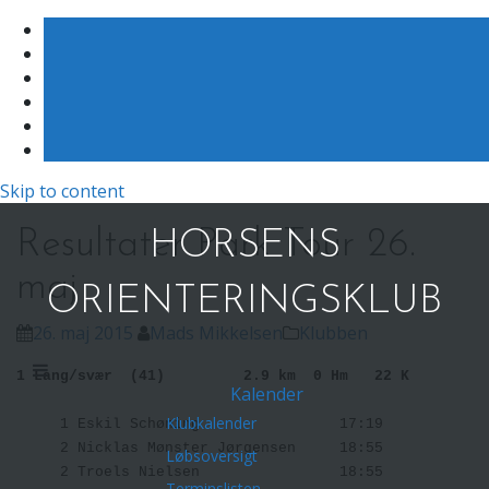
Skip to content
Resultater Park Tour 26.
HORSENS
maj
ORIENTERINGSKLUB
26. maj 2015
Mads Mikkelsen
Klubben
1 Lang/svær  (41)        
2.9 km  0 Hm   22 K    
Kalender
Klubkalender
     1 Eskil Schøning                17:19 

     2 Nicklas Mønster Jørgensen     18:55 

Løbsoversigt
     2 Troels Nielsen                18:55 

Terminslisten