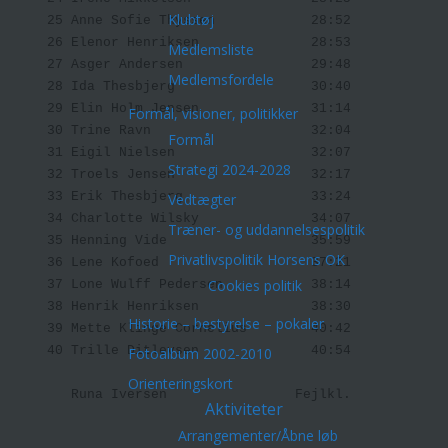
Klubtøj
    25 Anne Sofie Thyssen            28:52 

    26 Elenor Henriksen              28:53 

Medlemsliste
    27 Asger Andersen                29:48 

Medlemsfordele
    28 Ida Thesbjerg                 30:40 

    29 Elin Holm Jensen              31:14 

Formål, visioner, politikker
    30 Trine Ravn                    32:04 

Formål
    31 Eigil Nielsen                 32:07 

Strategi 2024-2028
    32 Troels Jensen                 32:17 

    33 Erik Thesbjerg                33:24 

Vedtægter
    34 Charlotte Wilsky              34:07 

Træner- og uddannelsespolitik
    35 Henning Vide                  35:59 

Privatlivspolitik Horsens OK
    36 Lene Kofoed                   37:21 

Cookies politik
    37 Lone Wulff Pedersen           38:14 

    38 Henrik Henriksen              38:30 

Historie – bestyrelse – pokaler
    39 Mette Klinge Cornelius        40:42 

    40 Trille Ditlevsen              40:54 

Fotoalbum 2002-2010
Orienteringskort
       Runa Iversen                Fejlkl. 

Aktiviteter
Arrangementer/Åbne løb