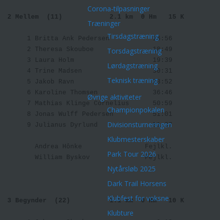
Corona-tilpasninger
2 Mellem  (11)           
2.1 km  0 Hm   15 K    
Træninger
Tirsdagstræning
     1 Britta Ank Pedersen           16:56 

     2 Theresa Skouboe               18:49 

Torsdagstræning
     3 Laura Holm                    19:39 

Lørdagstræning
     4 Trine Madsen                  30:31 

Teknisk træning
     5 Jakob Ravn                    33:52 

     6 Karoline Thomsen              36:46 

Øvrige aktiviteter
     7 Mathias Klinge Cornelius      50:59 

Championpokalen
     8 Jonas Wulff Pedersen          51:01 

Divisionsturneringen
     9 Julianus Dyrlund              51:37 

Klubmesterskaber
       Andrea Hônke                Fejlkl. 

Park Tour 2026
       William Byskov              Fejlkl. 

Nytårsløb 2025
Dark Trail Horsens
Klubfest for voksne
3 Begynder  (22)         
1.1 km  0 Hm   10 K    
Klubture