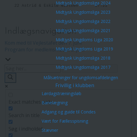
Midtjysk Ungdomsliga 2024
    22 Astrid & Eskild Nielsen       27:21 

Midtjysk Ungdomsliga 2023
Midtjysk Ungdomsliga 2022
Indlægsnavigation
Midtjysk Ungdomsliga 2021
Midtjysk Ungdoms Liga 2020
Kom med til Vejlestafet den 7. juni
Midtjysk Ungdoms Liga 2019
Program for medlemsmødet 2. juni
Midtjysk Ungdomsliga 2018
Midtjysk Ungdomsliga 2017
Målsætninger for ungdomsafdelingen
Frivillig i klubben
Lørdagstræningsløb
Exact matches only
Banelægning
Adgang og guide til Condes
Search in title
Vært for Fællesspisning
Søg i indholdet
Stævner