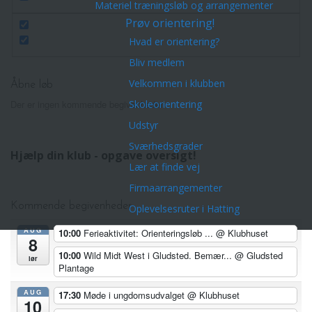
Materiel træningsløb og arrangementer
Prøv orientering!
Hvad er orientering?
Bliv medlem
Velkommen i klubben
Åbne løb
Skoleorientering
Der er ingen kommende begivenheder.
Udstyr
Sværhedsgrader
Hjælp din klub - opgave oversigt!
Lær at finde vej
Firmaarrangementer
Kommende begivenheder
Oplevelsesruter i Hatting
AUG
10:00
Ferieaktivitet: Orienteringsløb ...
@ Klubhuset
8
10:00
Wild Midt West i Gludsted. Bemær...
@ Gludsted
lør
Plantage
AUG
17:30
Møde i ungdomsudvalget
@ Klubhuset
10