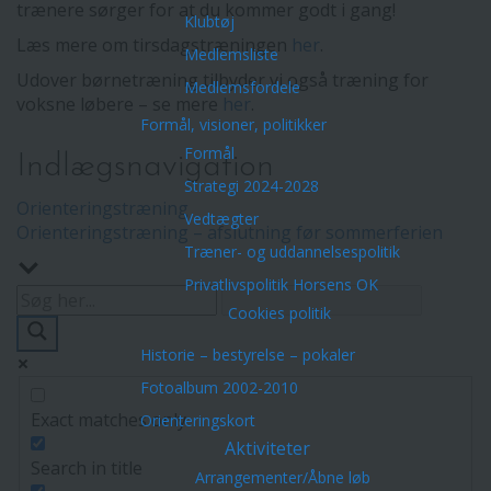
trænere sørger for at du kommer godt i gang!
Klubtøj
Læs mere om tirsdagstræningen
her
.
Medlemsliste
Udover børnetræning tilbyder vi også træning for
Medlemsfordele
voksne løbere – se mere
her
.
Formål, visioner, politikker
Formål
Indlægsnavigation
Strategi 2024-2028
Orienteringstræning
Vedtægter
Orienteringstræning – afslutning før sommerferien
Træner- og uddannelsespolitik
Privatlivspolitik Horsens OK
Cookies politik
Historie – bestyrelse – pokaler
Fotoalbum 2002-2010
Exact matches only
Orienteringskort
Aktiviteter
Search in title
Arrangementer/Åbne løb