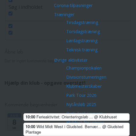
Corona-tilpasninger
Søg i indholdet
Træninger
Tirsdagstræning
Torsdagstræning
Lørdagstræning
Teknisk træning
Åbne løb
Øvrige aktiviteter
Der er ingen kommende begivenheder.
Championpokalen
Divisionsturneringen
Hjælp din klub - opgave oversigt!
Klubmesterskaber
Park Tour 2026
Nytårsløb 2025
Kommende begivenheder
Dark Trail Horsens
AUG
10:00
Ferieaktivitet: Orienteringsløb ...
@ Klubhuset
8
Klubfest for voksne
10:00
Wild Midt West i Gludsted. Bemær...
@ Gludsted
lør
Klubture
Plantage