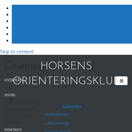
Skip to content
Orienteringstræning
HORSENS
ORIENTERINGSKLUB
HVORNÅR:
13. juni 2023 kl. 17:30 – 19:00
HVOR:
Skærven, Løsning
Kalender
Rævebjergvej 21
Klubkalender
8723 Løsning
Danmark
Løbsoversigt
KONTAKT:
Terminslisten