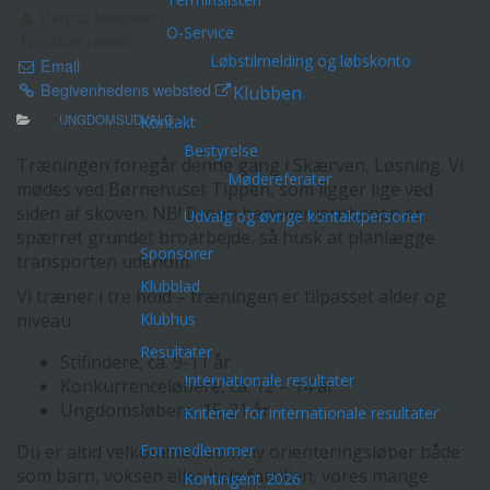
Bettina Mikkelsen
O-Service
+4528196950
Løbstilmelding og løbskonto
Email
Begivenhedens websted
Klubben
UNGDOMSUDVALG
Kontakt
Bestyrelse
Træningen foregår denne gang i Skærven, Løsning. Vi
Mødereferater
mødes ved Børnehuset Tippen, som ligger lige ved
siden af skoven. NB! Broen henover jernbanen er
Udvalg og øvrige kontaktpersoner
spærret grundet broarbejde, så husk at planlægge
Sponsorer
transporten udenom.
Klubblad
Vi træner i tre hold – træningen er tilpasset alder og
niveau.
Klubhus
Resultater
Stifindere, ca. 9-11 år
Internationale resultater
Konkurrenceløbere, ca. 12 – 14 år
Ungdomsløbere, 15-21 år
Kriterier for internationale resultater
Du er altid velkommen som ny orienteringsløber både
For medlemmer
som barn, voksen eller hele familien, vores mange
Kontingent 2026