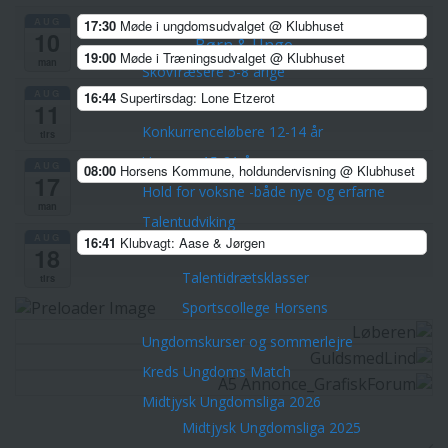
Veteranerne
AUG
17:30
Møde i ungdomsudvalget
@ Klubhuset
10
Børn & Unge
19:00
Møde i Træningsudvalget
@ Klubhuset
man
Skovfræsere 5-8 årige
AUG
16:44
Supertirsdag: Lone Etzerot
Stifindere 9-11 år
11
Konkurrenceløbere 12-14 år
tirs
Unge ca. 15-21 år
AUG
08:00
Horsens Kommune, holdundervisning
@ Klubhuset
17
Hold for voksne -både nye og erfarne
man
Talentudviking
AUG
16:41
Klubvagt: Aase & Jørgen
TalentCenter Midt
18
Talentidrætsklasser
tirs
Sportscollege Horsens
Ungdomskurser og sommerlejre
Kreds Ungdoms Match
Midtjysk Ungdomsliga 2026
Midtjysk Ungdomsliga 2025