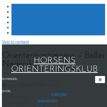
Skip to content
Orienteringstræning – Boller
HORSENS
Nederskov
ORIENTERINGSKLUB
HVORNÅR:
19. maj 2026 kl. 17:30 – 19:00
HVOR:
Kalender
Boller Nederskov
Klubkalender
Boller Slotsvej 20