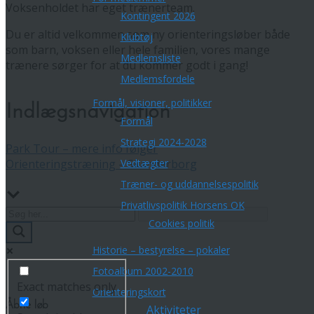
Voksenholdet har eget trænerteam.
Kontingent 2026
Du er altid velkommen som ny orienteringsløber både
Klubtøj
som barn, voksen eller hele familien, vores mange
Medlemsliste
trænere sørger for at du kommer godt i gang!
Medlemsfordele
Formål, visioner, politikker
Indlægsnavigation
Formål
Strategi 2024-2028
Park Tour – mere info følger
Orienteringstræning – Skanderborg
Vedtægter
Træner- og uddannelsespolitik
Privatlivspolitik Horsens OK
Cookies politik
Historie – bestyrelse – pokaler
Fotoalbum 2002-2010
Exact matches only
Orienteringskort
Åbne løb
Aktiviteter