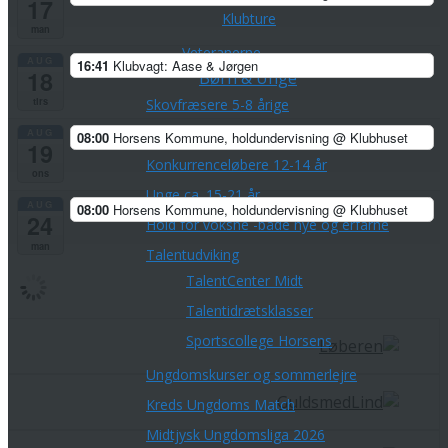
17
Klubture
man
Veteranerne
AUG
16:41
Klubvagt: Aase & Jørgen
18
Børn & Unge
tirs
Skovfræsere 5-8 årige
Stifindere 9-11 år
AUG
08:00
Horsens Kommune, holdundervisning
@ Klubhuset
19
Konkurrenceløbere 12-14 år
ons
Unge ca. 15-21 år
AUG
08:00
Horsens Kommune, holdundervisning
@ Klubhuset
24
Hold for voksne -både nye og erfarne
man
Talentudviking
TalentCenter Midt
Talentidrætsklasser
Sportscollege Horsens
Ungdomskurser og sommerlejre
Kreds Ungdoms Match
Midtjysk Ungdomsliga 2026