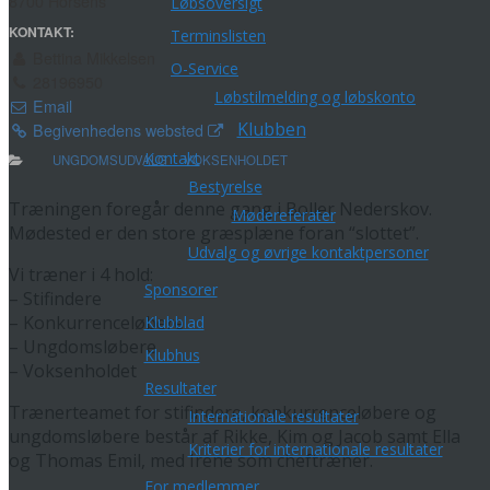
8700 Horsens
Løbsoversigt
KONTAKT:
Terminslisten
Bettina Mikkelsen
O-Service
28196950
Løbstilmelding og løbskonto
Email
Klubben
Begivenhedens websted
Kontakt
UNGDOMSUDVALG
VOKSENHOLDET
Bestyrelse
Træningen foregår denne gang i Boller Nederskov.
Mødereferater
Mødested er den store græsplæne foran “slottet”.
Udvalg og øvrige kontaktpersoner
Vi træner i 4 hold:
Sponsorer
– Stifindere
– Konkurrenceløbere
Klubblad
– Ungdomsløbere
Klubhus
– Voksenholdet
Resultater
Trænerteamet for stifindere, konkurrenceløbere og
Internationale resultater
ungdomsløbere består af Rikke, Kim og Jacob samt Ella
Kriterier for internationale resultater
og Thomas Emil, med Irene som cheftræner.
For medlemmer