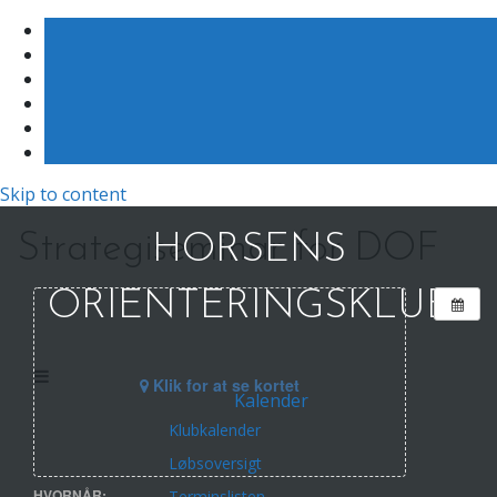
Skip to content
Strategiseminar for DOF
HORSENS
ORIENTERINGSKLUB
Klik for at se kortet
Kalender
Klubkalender
Løbsoversigt
HVORNÅR:
Terminslisten