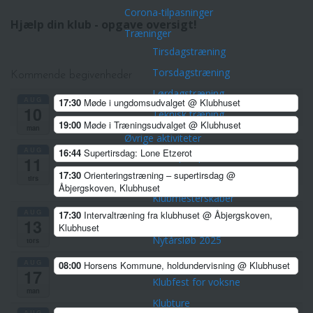
Corona-tilpasninger
Hjælp din klub - opgave oversigt!
Træninger
Tirsdagstræning
Torsdagstræning
Kommende begivenheder
Lørdagstræning
AUG
17:30
Møde i ungdomsudvalget
@ Klubhuset
10
Teknisk træning
19:00
Møde i Træningsudvalget
@ Klubhuset
man
Øvrige aktiviteter
AUG
16:44
Supertirsdag: Lone Etzerot
Championpokalen
11
17:30
Orienteringstræning – supertirsdag
@
Divisionsturneringen
tirs
Åbjergskoven, Klubhuset
Klubmesterskaber
AUG
17:30
Intervaltræning fra klubhuset
@ Åbjergskoven,
Park Tour 2026
13
Klubhuset
Nytårsløb 2025
tors
Dark Trail Horsens
AUG
08:00
Horsens Kommune, holdundervisning
@ Klubhuset
17
Klubfest for voksne
man
Klubture
AUG