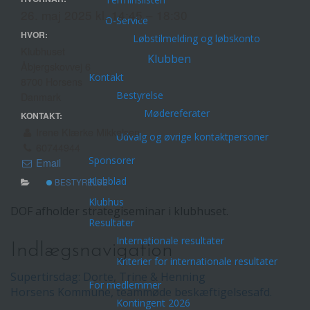
26. maj 2025 kl. 14:45 – 18:30
O-Service
HVOR:
Løbstilmelding og løbskonto
Klubhuset
Klubben
Åbjergskovvej 6
Kontakt
8700 Horsens
Bestyrelse
Danmark
Mødereferater
KONTAKT:
Irene Klærke Mikkelsen
Udvalg og øvrige kontaktpersoner
60744944
Sponsorer
Email
Klubblad
BESTYRELSE
Klubhus
DOF afholder strategiseminar i klubhuset.
Resultater
Internationale resultater
Indlægsnavigation
Kriterier for internationale resultater
Supertirsdag: Dorte, Trine & Henning
For medlemmer
Horsens Kommune, teammøde beskæftigelsesafd.
Kontingent 2026