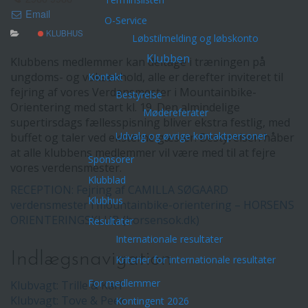
Email
O-Service
KLUBHUS
Løbstilmelding og løbskonto
Klubben
Klubbens medlemmer kan deltage i træningen på
ungdoms- og voksenhold, alle er derefter inviteret til
Kontakt
fejring af vores Verdensmester i Mountainbike-
Bestyrelse
Orientering med start kl. 19. Den almindelige
Mødereferater
supertirsdags fællesspisning bliver ekstra festlig, med
Udvalg og øvrige kontaktpersoner
buffet og taler ved eksterne gæster. Bestyrelsen håber
at alle klubbens medlemmer vil være med til at fejre
Sponsorer
vores verdensmester.
Klubblad
RECEPTION: Fejring af CAMILLA SØGAARD
Klubhus
verdensmester i mountainbike-orientering – HORSENS
ORIENTERINGSKLUB (horsensok.dk)
Resultater
Internationale resultater
Indlægsnavigation
Kriterier for internationale resultater
For medlemmer
Klubvagt: Trille & Karl
Klubvagt: Tove & Peer
Kontingent 2026