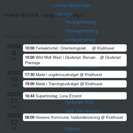
Corona-tilpasninger
Træninger
Hjælp din klub - opgave oversigt!
Tirsdagstræning
Torsdagstræning
Kommende begivenheder
Lørdagstræning
AUG
10:00
Ferieaktivitet: Orienteringsløb ...
@ Klubhuset
Teknisk træning
8
10:00
Wild Midt West i Gludsted. Bemær...
@ Gludsted
Øvrige aktiviteter
lør
Plantage
Championpokalen
AUG
17:30
Møde i ungdomsudvalget
@ Klubhuset
Divisionsturneringen
10
19:00
Møde i Træningsudvalget
@ Klubhuset
Klubmesterskaber
man
Park Tour 2026
AUG
16:44
Supertirsdag: Lone Etzerot
11
Nytårsløb 2025
tirs
Dark Trail Horsens
AUG
08:00
Horsens Kommune, holdundervisning
@ Klubhuset
Klubfest for voksne
17
man
Klubture