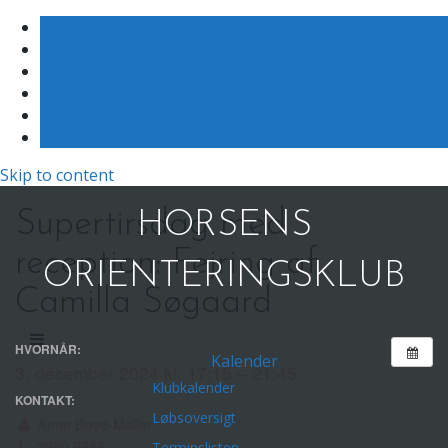
Skip to content
Supertirsdag med
HORSENS
reception: Fejring af
ORIENTERINGSKLUB
Camilla Søgaard
HVORNÅR:
Kalender
3. december 2024 kl. 17:15 – 21:45
Klubkalender
KONTAKT:
Løbsoversigt
Anne Boye-Møller
2960 9986
Terminslisten