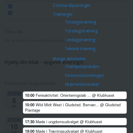
Corona-tilpasninger
Træninger
Tirsdagstræning
Torsdagstræning
Åbne løb
Lørdagstræning
Der er ingen kommende begivenheder.
Teknisk træning
Øvrige aktiviteter
Hjælp din klub - opgave oversigt!
Championpokalen
Divisionsturneringen
Kommende begivenheder
Klubmesterskaber
Park Tour 2026
AUG
10:00
Ferieaktivitet: Orienteringsløb ...
@ Klubhuset
8
Nytårsløb 2025
10:00
Wild Midt West i Gludsted. Bemær...
@ Gludsted
lør
Plantage
Dark Trail Horsens
Klubfest for voksne
AUG
17:30
Møde i ungdomsudvalget
@ Klubhuset
10
Klubture
19:00
Møde i Træningsudvalget
@ Klubhuset
man