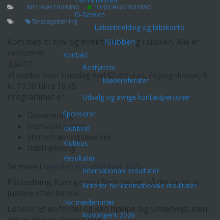
INTERVALTRÆNING
TORSDAGSTRÆNING
O-Service
Torsdagstræning
Løbstilmelding og løbskonto
Kom med til sjov og effektiv træning i skoven. Alle er
Klubben
velkomne!
Kontakt
Bestyrelse
Vi mødes hver torsdag ved Klubhuset, Åbjergskovvej 6,
Mødereferater
kl. 17.30 til ca 18.45.
Programmet er
Udvalg og øvrige kontaktpersoner
Sponsorer
Opvarmning
Intervaltræning
Klubblad
Styrketræningsøvelser
Klubhus
Udstrækning
Resultater
Se mere i
ugeplan for efteråret 2025
.
Internationale resultater
Påklædning: Kom gerne i flere lag tøj, så det er let at
Kriterier for internationale resultater
justere efter behov.
For medlemmer
Løbeur: Er en fordel og kan hjælpe dig undervejs, men
Kontingent 2026
det er ikke et absolut must.