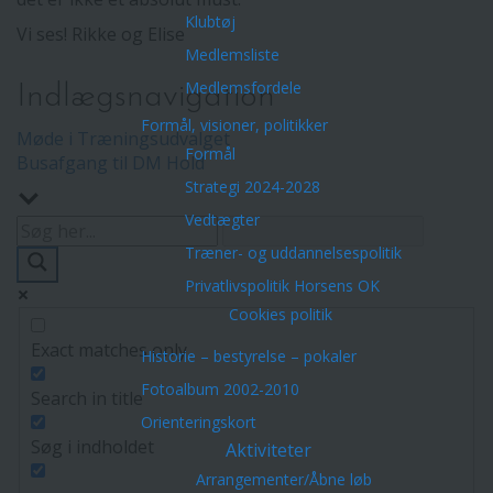
Klubtøj
Vi ses! Rikke og Elise
Medlemsliste
Medlemsfordele
Indlægsnavigation
Formål, visioner, politikker
Møde i Træningsudvalget
Formål
Busafgang til DM Hold
Strategi 2024-2028
Vedtægter
Træner- og uddannelsespolitik
Privatlivspolitik Horsens OK
Cookies politik
Exact matches only
Historie – bestyrelse – pokaler
Fotoalbum 2002-2010
Search in title
Orienteringskort
Søg i indholdet
Aktiviteter
Arrangementer/Åbne løb