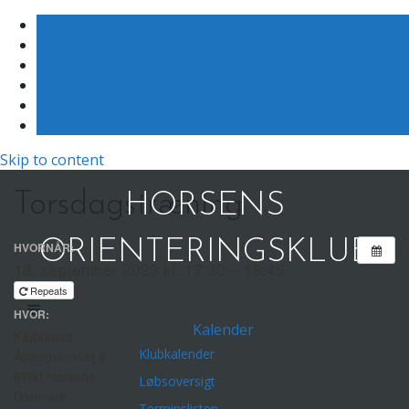
Skip to content
Torsdagstræning
HORSENS
ORIENTERINGSKLUB
HVORNÅR:
18. september 2025 kl. 17:30 – 18:45
Repeats
HVOR:
Kalender
Klubhuset
Klubkalender
Åbjergskovvej 6
8700 Horsens
Løbsoversigt
Danmark
Terminslisten