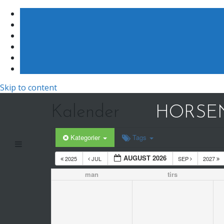
Skip to content
Kalender
HORSEN
Kategorier
Tags
AUGUST 2026
2025
JUL
SEP
2027
man
tirs