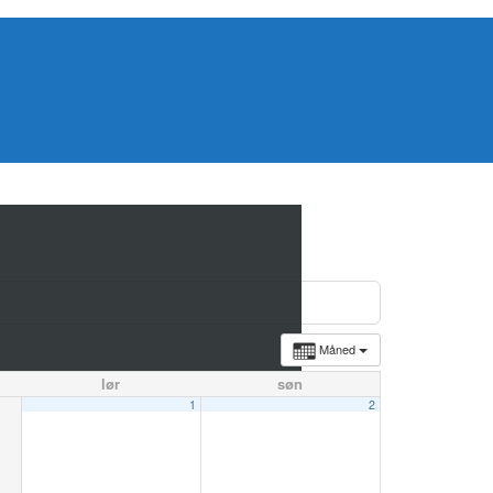
Måned
lør
søn
1
2