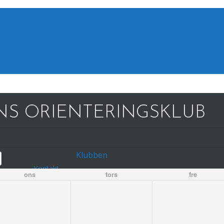
S ORIENTERINGSKLUB
Klubben
Kontakt
ons
tors
fre
Bestyrelse
Mødereferater
Udvalg og øvrige kontaktpersoner