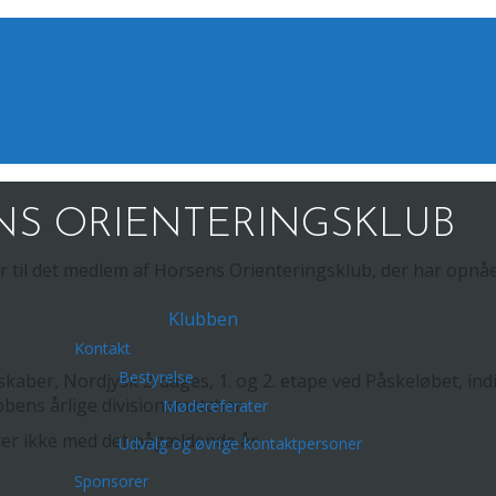
S ORIENTERINGSKLUB
il det medlem af Horsens Orienteringsklub, der har opnået f
Klubben
Kontakt
Bestyrelse
rskaber, Nordjysk 2-dages, 1. og 2. etape ved Påskeløbet, i
bens årlige divisionsmatcher.
Mødereferater
rer ikke med det pågældende år.
Udvalg og øvrige kontaktpersoner
Sponsorer