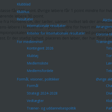
Klubblad
 klasse får 100 point. Øvrige løbere får 1 point mindre for 
Klubhus
ørende løbere 90 point.
Resultater
Aktiv
 fra Horsens OK, der tæller, uanset hvilket løb der anvendes
Internationale resultater
ens-løbere i klassen får 1 point mindre for hvert minut ve
Arrangem
mpionpokalen den løber, der har flest point. Ved pointlighed
Kriterier for internationale resultater
Corona-ti
est. Er der stadig lighed, placeres den løber, der har flest ga
For medlemmer
Træninge
Kontingent 2026
Tir
Klubtøj
Tor
Medlemsliste
Lør
Medlemsfordele
Tek
Formål, visioner, politikker
Øvrige akt
Formål
Cha
Strategi 2024-2028
Div
Vedtægter
Klu
Træner- og uddannelsespolitik
Par