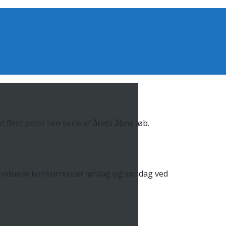
lest point i en serie af årets åbne løb.
ndividuelle konkurrencer lørdag og søndag ved