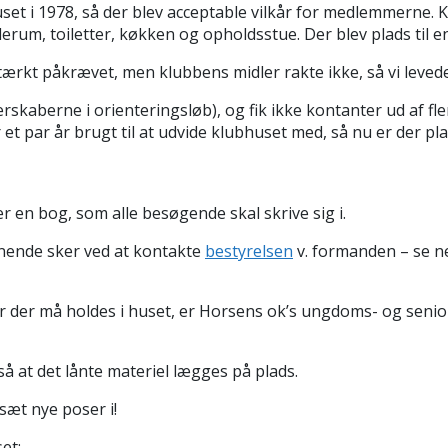
uset i 1978, så der blev acceptable vilkår for medlemmerne
 toiletter, køkken og opholdsstue. Der blev plads til en lil
tærkt påkrævet, men klubbens midler rakte ikke, så vi leved
berne i orienteringsløb), og fik ikke kontanter ud af flere
t par år brugt til at udvide klubhuset med, så nu er der plads
 en bog, som alle besøgende skal skrive sig i.
gnende sker ved at kontakte
bestyrelsen
v. formanden – se n
ster der må holdes i huset, er Horsens ok’s ungdoms- og sen
gså at det lånte materiel lægges på plads.
sæt nye poser i!
et: