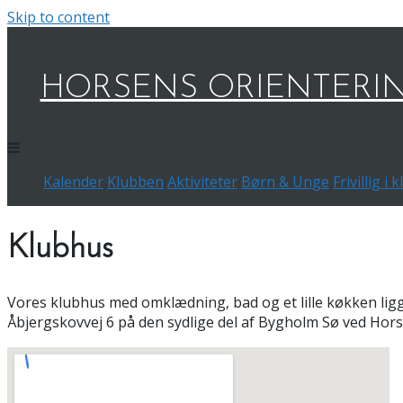
Skip to content
HORSENS ORIENTERI
Kalender
Klubben
Aktiviteter
Børn & Unge
Frivillig i
Klubhus
Vores klubhus med omklædning, bad og et lille køkken lig
Åbjergskovvej 6 på den sydlige del af Bygholm Sø ved Hor