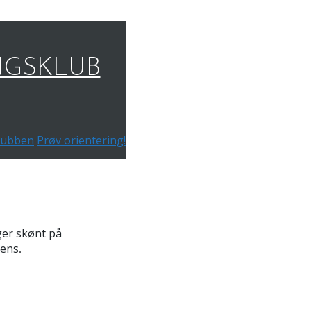
NGSKLUB
 klubben
Prøv orientering!
ger skønt på
sens
.