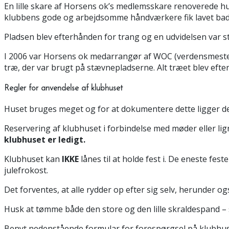
En lille skare af Horsens ok’s medlemsskare renoverede h
klubbens gode og arbejdsomme håndværkere fik lavet baderum,
Pladsen blev efterhånden for trang og en udvidelsen var s
I 2006 var Horsens ok medarrangør af WOC (verdensmesterska
træ, der var brugt på stævnepladserne. Alt træet blev efter e
Regler for anvendelse af klubhuset
Huset bruges meget og for at dokumentere dette ligger der
Reservering af klubhuset i forbindelse med møder eller li
klubhuset er ledigt.
Klubhuset kan
IKKE
lånes til at holde fest i. De eneste fe
julefrokost.
Det forventes, at alle rydder op efter sig selv, herunder o
Husk at tømme både den store og den lille skraldespand – 
Benyt nedenstående formular for forespørgsel på klubhus