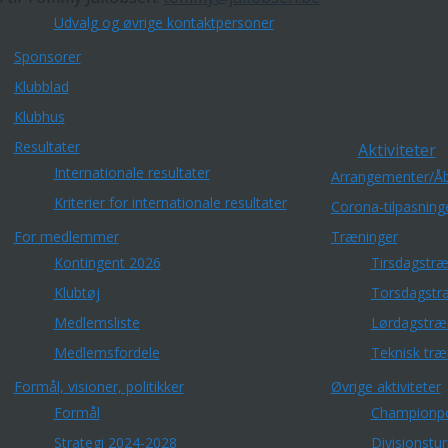
Udvalg og øvrige kontaktpersoner
Sponsorer
Klubblad
Klubhus
Resultater
Aktiviteter
Internationale resultater
Arrangementer/Åb
Kriterier for internationale resultater
Corona-tilpasning
For medlemmer
Træninger
Kontingent 2026
Tirsdagstræ
Klubtøj
Torsdagstr
Medlemsliste
Lørdagstræ
Medlemsfordele
Teknisk træ
Formål, visioner, politikker
Øvrige aktiviteter
Formål
Championp
Strategi 2024-2028
Divisionstu