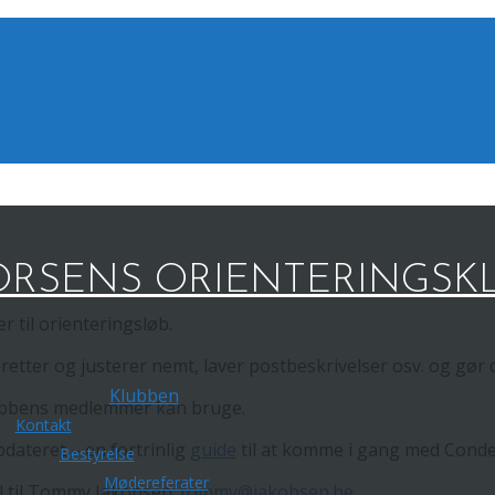
RSENS ORIENTERINGSK
 til orienteringsløb.
tter og justerer nemt, laver postbeskrivelser osv. og gør de
Klubben
lubbens medlemmer kan bruge.
Kontakt
dateret – en fortrinlig
guide
til at komme i gang med Conde
Bestyrelse
Mødereferater
il til Tommy Jakobsen:
tommy@jakobsen.be