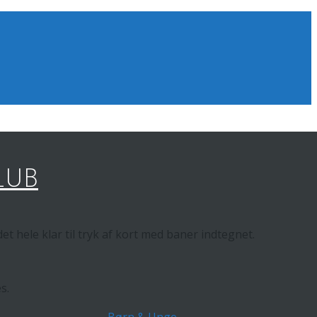
LUB
t hele klar til tryk af kort med baner indtegnet.
s.