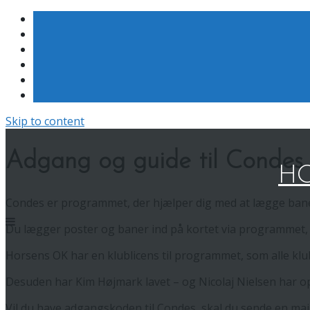
Skip to content
Adgang og guide til Condes
HO
Condes er programmet, der hjælper dig med at lægge baner
Du lægger poster og baner ind på kortet via programmet, re
Horsens OK har en klublicens til programmet, som alle k
Desuden har Kim Højmark lavet – og Nicolaj Nielsen har op
Vil du have adgangskoden til Condes, skal du sende en ma