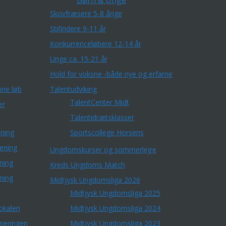
Børn & Unge
Skovfræsere 5-8 årige
Stifindere 9-11 år
Konkurrenceløbere 12-14 år
Unge ca. 15-21 år
Hold for voksne -både nye og erfarne
ne løb
Talentudviking
TalentCenter Midt
er
Talentidrætsklasser
ning
Sportscollege Horsens
æning
Ungdomskurser og sommerlejre
ning
Kreds Ungdoms Match
ning
Midtjysk Ungdomsliga 2026
Midtjysk Ungdomsliga 2025
okalen
Midtjysk Ungdomsliga 2024
rneringen
Midtjysk Ungdomsliga 2023