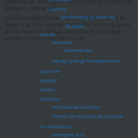
Silkeborg OK, Herning OK, Aarhus 1900 og Horsens OK
deltager i samarbejdet.
O-Service
Løbstilmelding og løbskonto
Du kan deltage i TC træningen fra foråret i det år du
fylder 15 år til og med det år du fylder 20. Har du lyst til
Klubben
at vide mere eller deltage i talentcenter træningen
Kontakt
kontakt
madsmikkelsen@yahoo.dk.
Bestyrelse
Mødereferater
Udvalg og øvrige kontaktpersoner
Sponsorer
Klubblad
Klubhus
Resultater
Internationale resultater
Kriterier for internationale resultater
For medlemmer
Kontingent 2026