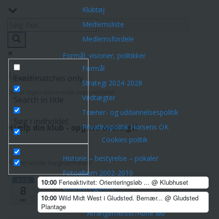
Klubtøj
Medlemsliste
Medlemsfordele
Formål, visioner, politikker
Formål
Exact matches only
Åbne løb
Strategi 2024-2028
Der er ingen kommende begivenheder.
Vedtægter
Search in title
Træner- og uddannelsespolitik
Søg i indholdet
Hjælp din klub - opgave oversigt!
Privatlivspolitik Horsens OK
Cookies politik
Historie – bestyrelse – pokaler
Kommende begivenheder
Fotoalbum 2002-2010
AUG
10:00
Ferieaktivitet: Orienteringsløb ...
@ Klubhuset
8
Orienteringskort
10:00
Wild Midt West i Gludsted. Bemær...
@ Gludsted
Aktiviteter
lør
Plantage
Arrangementer/Åbne løb