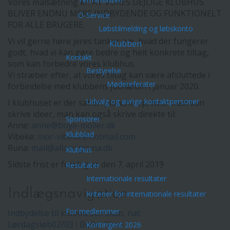
Vores målsætning er: AT VORES DEJLIGE KLUBHUS
BLIVER ENDNU MERE INDBYDENDE OG FUNKTIONELT
O-Service
FOR ALLE BRUGERE.
Løbstilmelding og løbskonto
Vi vil gerne høre jeres tanker om, hvad der fungerer
Klubben
godt, hvad vi kan gøre bedre og helt konkrete tiltag,
Kontakt
som kan forbedre vores klubhus.
Bestyrelse
Vi stræber efter, at vores tiltag kan være afsluttede i
Mødereferater
forbindelse med klubbens jubilæum i januar 2020.
Udvalg og øvrige kontaktpersoner
I klubhuset er der sat en planche op, hvor man kan
skrive ideer, man kan også skrive direkte til:
Sponsorer
Anne:
anne@boye-moller.dk
Klubblad
Vibeke:
mor-vibeke@hotmail.com
Runa:
mail@allanogruna.dk
Klubhus
Sidste frist er forslag er den 7. april 2019
Resultater
Internationale resultater
Indlægsnavigation
Kriterier for internationale resultater
For medlemmer
Indbydelse til klubmesterskab, nat
Lørdagsløb02/03 i Boller Skov
Kontingent 2026