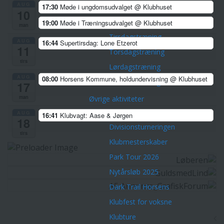
AUG
17:30
Møde i ungdomsudvalget
@ Klubhuset
Corona-tilpasninger
10
19:00
Møde i Træningsudvalget
@ Klubhuset
Træninger
man
Tirsdagstræning
AUG
16:44
Supertirsdag: Lone Etzerot
11
Torsdagstræning
tirs
Lørdagstræning
AUG
08:00
Horsens Kommune, holdundervisning
@ Klubhuset
Teknisk træning
17
man
Øvrige aktiviteter
Championpokalen
AUG
16:41
Klubvagt: Aase & Jørgen
18
Divisionsturneringen
tirs
Klubmesterskaber
Park Tour 2026
Nytårsløb 2025
Dark Trail Horsens
Klubfest for voksne
Klubture