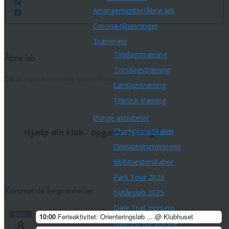
Arrangementer/Åbne løb
Corona-tilpasninger
Træninger
Tirsdagstræning
Åbne løb
Torsdagstræning
Der er ingen kommende begivenheder.
Lørdagstræning
Teknisk træning
Øvrige aktiviteter
Championpokalen
Hjælp din klub - opgave oversigt!
Divisionsturneringen
Klubmesterskaber
Park Tour 2026
Kommende begivenheder
Nytårsløb 2025
Dark Trail Horsens
AUG
10:00
Ferieaktivitet: Orienteringsløb ...
@ Klubhuset
8
Klubfest for voksne