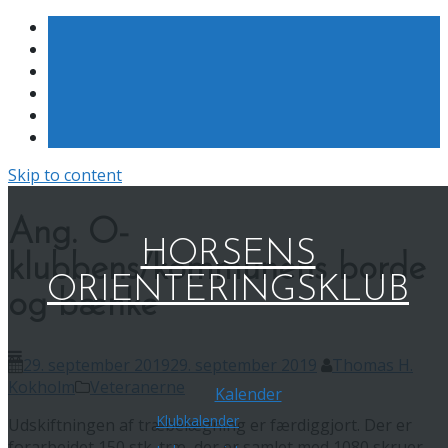
Skip to content
Ang. O-
HORSENS
klubbens/kommunens borde
ORIENTERINGSKLUB
og bænke
29. september 2019
29. september 2019
Thomas H.
Kokholm
Veteranerne
Kalender
Klubkalender
Udskiftningen af træbelægning er færdiggjort. Der er
forarbejdet 150 stk. træ, der er samlet med 1080 skruer.