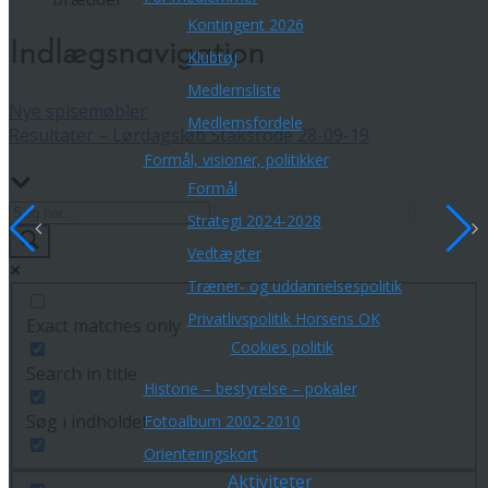
Kontingent 2026
Indlægsnavigation
Klubtøj
Medlemsliste
Nye spisemøbler
Medlemsfordele
Resultater – Lørdagsløb Staksrode 28-09-19
Formål, visioner, politikker
Formål
Strategi 2024-2028
Vedtægter
Træner- og uddannelsespolitik
Privatlivspolitik Horsens OK
Exact matches only
Cookies politik
Search in title
Historie – bestyrelse – pokaler
Søg i indholdet
Fotoalbum 2002-2010
Orienteringskort
Aktiviteter