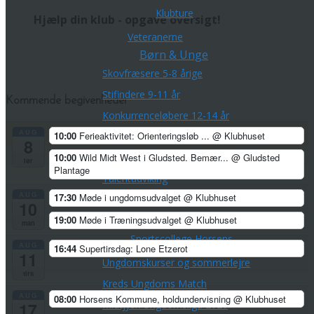
Klubture
Hjælp din klub - opgave oversigt!
Veteranerne
Børn & Unge
Skovfræsere 5-8 årige
Stifindere 9-11 år
Kommende begivenheder
Konkurrenceløbere 12-14 år
AUG
10:00
Ferieaktivitet: Orienteringsløb ...
@ Klubhuset
Unge ca. 15-21 år
8
Hold for voksne -både nye og erfarne
10:00
Wild Midt West i Gludsted. Bemær...
@ Gludsted
lør
Plantage
Talentudviking
AUG
TalentCenter Midt
17:30
Møde i ungdomsudvalget
@ Klubhuset
10
Talentidrætsklasser
19:00
Møde i Træningsudvalget
@ Klubhuset
man
Sportscollege Horsens
AUG
16:44
Supertirsdag: Lone Etzerot
11
Ungdomskurser og sommerlejre
tirs
Kreds Ungdoms Match
AUG
08:00
Horsens Kommune, holdundervisning
@ Klubhuset
Midtjysk Ungdomsliga 2026
17