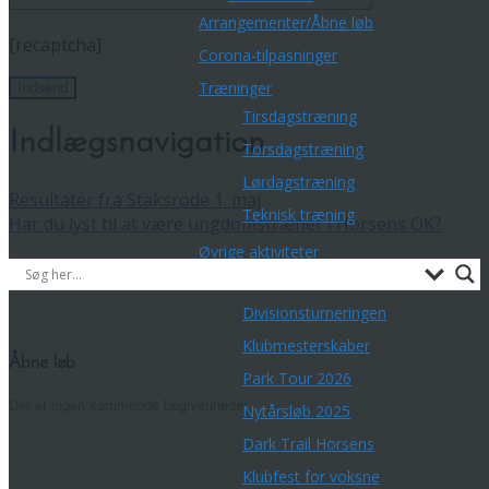
Arrangementer/Åbne løb
[recaptcha]
Corona-tilpasninger
Træninger
Tirsdagstræning
Indlægsnavigation
Torsdagstræning
Lørdagstræning
Resultater fra Staksrode 1. maj
Teknisk træning
Har du lyst til at være ungdomstræner i Horsens OK?
Øvrige aktiviteter
Championpokalen
Divisionsturneringen
Klubmesterskaber
Åbne løb
Park Tour 2026
Der er ingen kommende begivenheder.
Nytårsløb 2025
Dark Trail Horsens
Klubfest for voksne