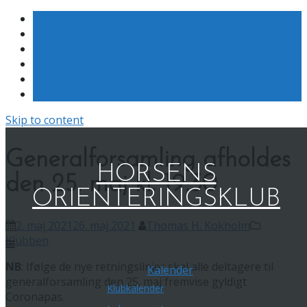
Skip to content
Generalforsamling afholdes
HORSENS
den 25. maj kl. 19:30
ORIENTERINGSKLUB
2. maj 2021
26. maj 2021
Thomas H. Kokholm
Klubben
NB
: Ifølge de nye retningslinjer skal alle deltagere til
Kalender
generalforsamling den 25. maj fremvise gyldigt
Klubkalender
Coronapas.