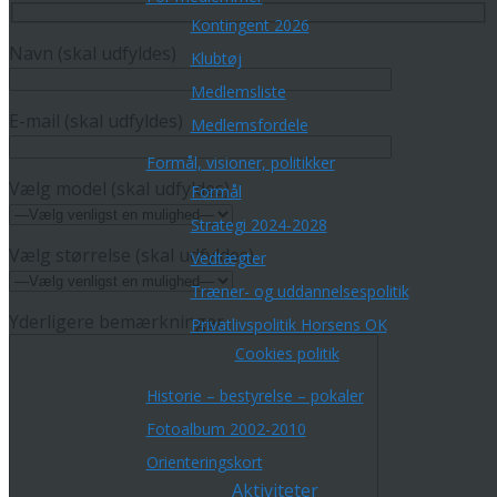
Kontingent 2026
Navn (skal udfyldes)
Klubtøj
Medlemsliste
E-mail (skal udfyldes)
Medlemsfordele
Formål, visioner, politikker
Vælg model (skal udfyldes)
Formål
Strategi 2024-2028
Vælg størrelse (skal udfyldes)
Vedtægter
Træner- og uddannelsespolitik
Yderligere bemærkninger
Privatlivspolitik Horsens OK
Cookies politik
Historie – bestyrelse – pokaler
Fotoalbum 2002-2010
Orienteringskort
Aktiviteter