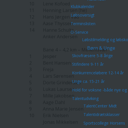
10
Lene Kofoed
Klubkalender
11
Henning Larsen (he)
Løbsoversigt
12
Hans Jørgen Vad
13
Aase Thyssen
Terminslisten
14
Hanne Schultz
O-Service
Anker Andersen
Løbstilmelding og løbsk
Børn & Unge
Bane 4 – 4,2 km – Mellemsvær
Skovfræsere 5-8 årige
1
Jesper
2
Bent Hansen
Stifindere 9-11 år
3
Freja
Konkurrenceløbere 12-14 år
4
Lars Sørensen
Unge ca. 15-21 år
5
Dorte Grinderslev
6
Lukas Laursen
Hold for voksne -både nye og 
7
Mille Jakobsen
Talentudviking
8
Aage Dahl
TalentCenter Midt
9
Anna Marie Jensen
Talentidrætsklasser
10
Erik Nielsen
Jonas Mikkelsen
Sportscollege Horsens