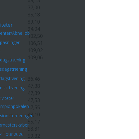
68,13
77,00
85,18
89,10
iteter
94,04
enter/Åbne løb
102,50
lpasninger
106,51
109,02
r
109,06
sdagstræning
sdagstræning
dagstræning
36,46
47,38
nisk træning
47,39
iviteter
47,53
mpionpokalen
47,55
48,10
isionsturneringen
55,17
bmesterskaber
58,31
k Tour 2026
59,32