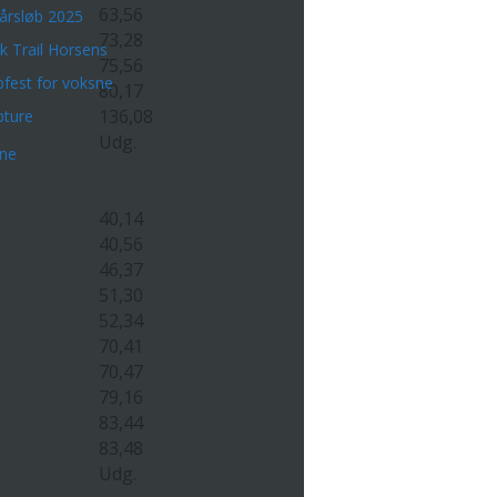
63,56
årsløb 2025
73,28
k Trail Horsens
75,56
bfest for voksne
80,17
136,08
bture
Udg.
rne
40,14
40,56
46,37
51,30
52,34
70,41
70,47
79,16
83,44
83,48
Udg.