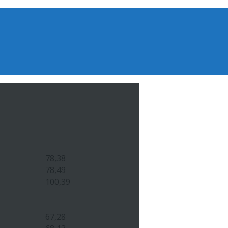
78,38
78,49
100,39
67,28