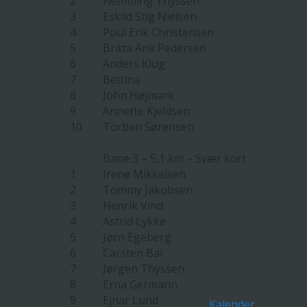
2
Flemming Thyssen
3
Eskild Stig Nielsen
4
Poul Erik Christensen
5
Britta Ank Pedersen
6
Anders Klug
7
Bettina
8
John Højmark
9
Annette Kjeldsen
10
Torben Sørensen
Bane 3 – 5,1 km – Svær kort
1
Irene Mikkelsen
2
Tommy Jakobsen
3
Henrik Vind
4
Astrid Lykke
5
Jørn Egeberg
6
Carsten Bai
7
Jørgen Thyssen
8
Erna Germann
9
Ejnar Lund
Kalender