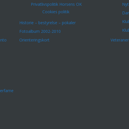
Privatlivspolitik Horsens OK
Nyt
Cookies politik
Dar
Klu
Historie – bestyrelse – pokaler
Klu
Fotoalbum 2002-2010
onto
Orienteringskort
Veterane
erfarne