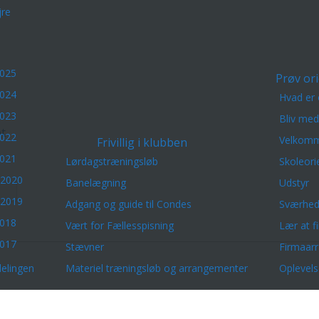
re
2025
Prøv ori
2024
Hvad er 
2023
Bliv me
et
2022
Velkomm
Frivillig i klubben
2021
Lørdagstræningsløb
Skoleori
 2020
Banelægning
Udstyr
 2019
Adgang og guide til Condes
Sværhed
2018
Vært for Fællesspisning
Lær at f
2017
Stævner
Firmaar
elingen
Materiel træningsløb og arrangementer
Oplevels