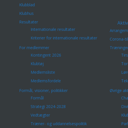
Klubblad
Klubhus
Resultater
Aktiv
Internationale resultater
Arrangem
Kriterier for internationale resultater
Corona-ti
For medlemmer
Træninge
Kontingent 2026
Tir
Klubtøj
Tor
Medlemsliste
Lør
Medlemsfordele
Tek
Formål, visioner, politikker
Øvrige akt
Formål
Cha
Strategi 2024-2028
Div
Vedtægter
Klu
Træner- og uddannelsespolitik
Par