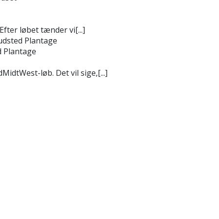
ter løbet tænder vi[...]
udsted Plantage
d Plantage
idtWest-løb. Det vil sige,[...]