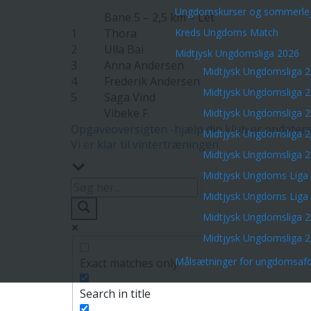
Ungdomskurser og sommerlej
Bane 5 – 2,5 km – Let
1
Thora
Kreds Ungdoms Match
2
Ulla Bai
Midtjysk Ungdomsliga 2026
3
Anna Andersen
Midtjysk Ungdomsliga 
4
Frederik Andersen
Midtjysk Ungdomsliga 
5
Saga Vind
Vibeke F.
Midtjysk Ungdomsliga 
Indlægsnavigation
Opgaveoversigten -hjælp din klub er opdater
Midtjysk Ungdomsliga 
Vi er klar til vintertræningen
Midtjysk Ungdomsliga 
Midtjysk Ungdoms Liga
Midtjysk Ungdoms Liga
Midtjysk Ungdomsliga 
Midtjysk Ungdomsliga 
Målsætninger for ungdomsafd
Exact matches only
Search in title