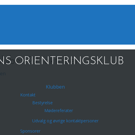
sløbet 22. oktober
S ORIENTERINGSKLUB
ben
Klubben
Kontakt
Bestyrelse
Mødereferater
Udvalg og øvrige kontaktpersoner
Sponsorer