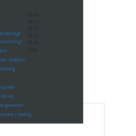
34,05
34,13
38,27
entering!
38,55
orientering?
39,30
Udg.
dlem
en i klubben
entering
sgrader
inde vej
rangementer
esruter i Hatting