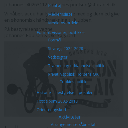
Johannes: 40263112. johannes.poulsen@stofanet.dk
Klubtøj
Vi håber, at du har lyst til at være med og dermed give
Medlemsliste
en økonomisk håndsrækning til klubben.
Medlemsfordele
På bestyrelsens vegne
Formål, visioner, politikker
Johannes Poulsen & Ole Søgaard
Formål
Strategi 2024-2028
Vedtægter
Træner- og uddannelsespolitik
Privatlivspolitik Horsens OK
Cookies politik
Historie – bestyrelse – pokaler
Fotoalbum 2002-2010
Orienteringskort
Aktiviteter
Arrangementer/Åbne løb