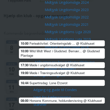
Midtjysk Ungdomsliga 2024
Midtjysk Ungdomsliga 2023
Hjælp din klub - opgave oversigt!
Midtjysk Ungdomsliga 2022
Midtjysk Ungdomsliga 2021
Midtjysk Ungdoms Liga 2020
Kommende begivenheder
Midtjysk Ungdoms Liga 2019
AUG
10:00
Ferieaktivitet: Orienteringsløb ...
@ Klubhuset
8
Midtjysk Ungdomsliga 2018
10:00
Wild Midt West i Gludsted. Bemær...
@ Gludsted
lør
Midtjysk Ungdomsliga 2017
Plantage
Målsætninger for ungdomsafdelingen
AUG
17:30
Møde i ungdomsudvalget
@ Klubhuset
10
Frivillig i klubben
19:00
Møde i Træningsudvalget
@ Klubhuset
man
Lørdagstræningsløb
AUG
Banelægning
16:44
Supertirsdag: Lone Etzerot
11
Adgang og guide til Condes
tirs
Vært for Fællesspisning
AUG
08:00
Horsens Kommune, holdundervisning
@ Klubhuset
17
Stævner
man