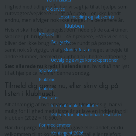
I lighed med tidligere år har vi sagt ja til at hjælpe som
O-Service
rutevagter/vejvisere rundt på ruten – er ikke kendt
Løbstilmelding og løbskonto
endnu, men afviger nok ikke meget fra de senere år.
Klubben
Hvis vi skal holde ”arbejdstiden” nede på de ca. 4 timer,
Kontakt
skal der pt. bruges ca. 40 – 45 hjælpere, HVIS vi er nok,
Bestyrelse
bliver der ikke brug for at flytte rundt på posterne,
samt nok så vigtigt, vi afgiver ikke så meget arbejde til
Mødereferater
andre klubber, dermed mulighed for bedre indtjening.
Udvalg og øvrige kontaktpersoner
Sæt allerede nu kryds i kalenderen
, hvis du/i har lyst
Sponsorer
til at hjælpe ca. 4 timer denne søndag.
Klubblad
Tilmeld dig gerne nu, eller skriv dig på
Klubhus
listen i klubhuset.
Resultater
Alt afhængig af hvor mange der tilmelder sig, har vi
Internationale resultater
mulig for i lighed med sidste år at lave en indtjening til
Kriterier for internationale resultater
klubben (2022 = 10.500, -)
For medlemmer
Har du spørgsmål til vores opgave eller andet, er du
Kontingent 2026
velkommen til at kontakte mig på mail eller telefon: