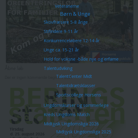
Veteranerne
Børn & Unge
Skovfræsere 5-8 årige
Stifindere 9-11 år
Konkurrenceløbere 12-14 år
Unge ca. 15-21 år
Hold for voksne -både nye og erfarne
Talentudviking
Åbne løb
TalentCenter Midt
Der er ingen kommende begivenheder.
Talentidrætsklasser
Sportscollege Horsens
Ungdomskurser og sommerlejre
Kreds Ungdoms Match
Midtjysk Ungdomsliga 2026
Midtjysk Ungdomsliga 2025