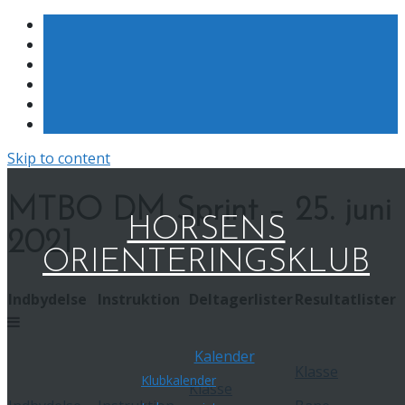
Skip to content
MTBO DM Sprint – 25. juni
HORSENS
2021
ORIENTERINGSKLUB
Indbydelse
Instruktion
Deltagerlister
Resultatlister
Kalender
Klasse
Klubkalender
Klasse