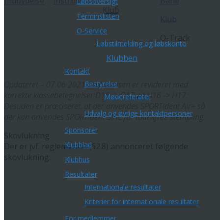
Indbydelse
Instruktion
Bane
Løbsoversigt
Klub
Terminslisten
Klub
O-Service
O-Track
Løbstilmelding og løbskonto
Klubben
Kontakt
Opdateret – 07.06.2021: Indbydelsen er revideret med
Bestyrelse
korrekte klassebetegnelser D16 -> D17 og H16 -> H17.
Mødereferater
Desuden er præciseret, at der anvendes SPORTIdent Air+ så
Udvalg og øvrige kontaktpersoner
der kan anvendes SPORTIdent SIAC for touchfree stempling.
Sponsorer
Skovlukning
Klubblad
Der er jvf. reglementet (§2.8) annonceret følgende
skovlukning:
Klubhus
Resultater
Internationale resultater
Kriterier for internationale resultater
For medlemmer