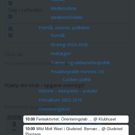
Medlemsliste
Søg i indholdet
Medlemsfordele
Formål, visioner, politikker
Formål
Strategi 2024-2028
Vedtægter
Åbne løb
Træner- og uddannelsespolitik
Der er ingen kommende begivenheder.
Privatlivspolitik Horsens OK
Cookies politik
Hjælp din klub - opgave oversigt!
Historie – bestyrelse – pokaler
Fotoalbum 2002-2010
Kommende begivenheder
Orienteringskort
Aktiviteter
AUG
10:00
Ferieaktivitet: Orienteringsløb ...
@ Klubhuset
8
Arrangementer/Åbne løb
10:00
Wild Midt West i Gludsted. Bemær...
@ Gludsted
lør
Corona-tilpasninger
Plantage