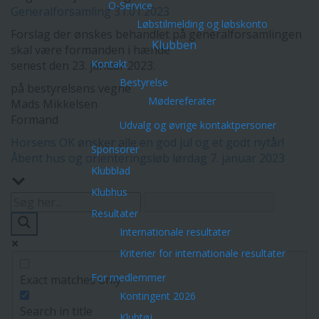
O-Service
Generalforsamling 31.01.2023
Løbstilmelding og løbskonto
Forslag der ønskes behandlet på generalforsamlingen
Klubben
skal være formanden i hænde
Kontakt
senest den 23. januar 2023.
Bestyrelse
på bestyrelsens vegne
Mødereferater
Mads Mikkelsen
Formand
Udvalg og øvrige kontaktpersoner
Indlægsnavigation
Horsens OK ønsker alle en god jul og et godt nytår!
Sponsorer
Åbent hus og orienteringsløb lørdag 7. januar 2023
Klubblad
Klubhus
Resultater
Internationale resultater
Kriterier for internationale resultater
For medlemmer
Exact matches only
Kontingent 2026
Search in title
Klubtøj