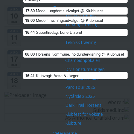
Træninger
AUG
17:30
Møde i ungdomsudvalget
@ Klubhuset
10
Tirsdagstræning
19:00
Møde i Træningsudvalget
@ Klubhuset
man
Torsdagstræning
AUG
16:44
Supertirsdag: Lone Etzerot
Lørdagstræning
11
Teknisk træning
tirs
Øvrige aktiviteter
AUG
08:00
Horsens Kommune, holdundervisning
@ Klubhuset
17
Championpokalen
man
Divisionsturneringen
AUG
16:41
Klubvagt: Aase & Jørgen
Klubmesterskaber
18
tirs
Park Tour 2026
Nytårsløb 2025
Dark Trail Horsens
Klubfest for voksne
Klubture
Veteranerne