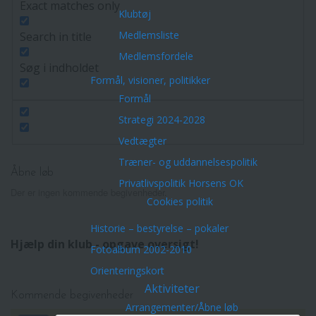
Exact matches only
Klubtøj
Medlemsliste
Search in title
Medlemsfordele
Søg i indholdet
Formål, visioner, politikker
Formål
Strategi 2024-2028
Vedtægter
Træner- og uddannelsespolitik
Åbne løb
Privatlivspolitik Horsens OK
Der er ingen kommende begivenheder.
Cookies politik
Historie – bestyrelse – pokaler
Hjælp din klub - opgave oversigt!
Fotoalbum 2002-2010
Orienteringskort
Aktiviteter
Kommende begivenheder
Arrangementer/Åbne løb