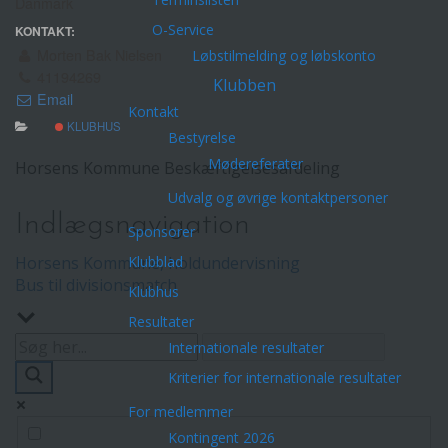
Danmark
O-Service
KONTAKT:
Morten Bak Nielsen
Løbstilmelding og løbskonto
41194269
Klubben
Email
Kontakt
KLUBHUS
Bestyrelse
Mødereferater
Horsens Kommune Beskæftigelsesafdeling
Udvalg og øvrige kontaktpersoner
Indlægsnavigation
Sponsorer
Horsens Kommune, holdundervisning
Klubblad
Bus til divisionsmatch
Klubhus
Resultater
Internationale resultater
Kriterier for internationale resultater
For medlemmer
Kontingent 2026