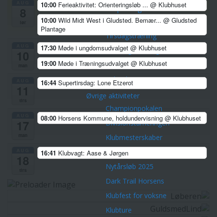
AUG
10:00
Ferieaktivitet: Orienteringsløb ...
@ Klubhuset
Corona-tilpasninger
8
10:00
Wild Midt West i Gludsted. Bemær...
@ Gludsted
Træninger
lør
Plantage
Tirsdagstræning
AUG
17:30
Møde i ungdomsudvalget
@ Klubhuset
Torsdagstræning
10
19:00
Møde i Træningsudvalget
@ Klubhuset
Lørdagstræning
man
Teknisk træning
AUG
16:44
Supertirsdag: Lone Etzerot
11
Øvrige aktiviteter
tirs
Championpokalen
AUG
08:00
Horsens Kommune, holdundervisning
@ Klubhuset
17
Divisionsturneringen
man
Klubmesterskaber
AUG
Park Tour 2026
16:41
Klubvagt: Aase & Jørgen
18
Nytårsløb 2025
tirs
Dark Trail Horsens
Klubfest for voksne
Klubture