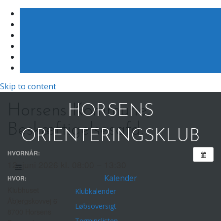
Skip to content
Horsens Kommune,
HORSENS
Beskæftigelsesafd.
ORIENTERINGSKLUB
HVORNÅR:
12. juni 2026 kl. 08:00 – 13:30
Kalender
HVOR:
Klubhuset
Klubkalender
Åbjergskovvej 6
Løbsoversigt
8700 Horsens
Terminslisten