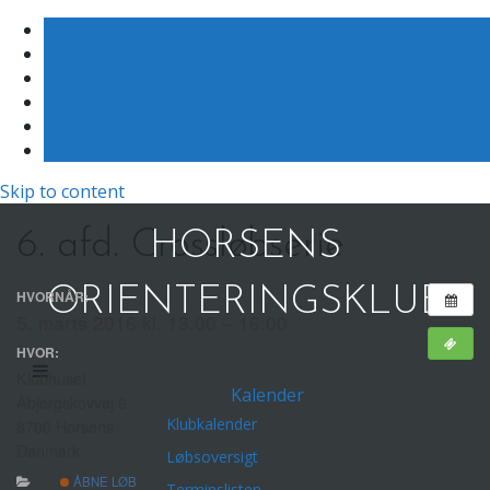
Skip to content
6. afd. Crossløbserie
HORSENS
ORIENTERINGSKLUB
HVORNÅR:
5. marts 2016 kl. 13:00 – 16:00
HVOR:
Klubhuset
Kalender
Åbjergskovvej 6
Klubkalender
8700 Horsens
Danmark
Løbsoversigt
ÅBNE LØB
Terminslisten