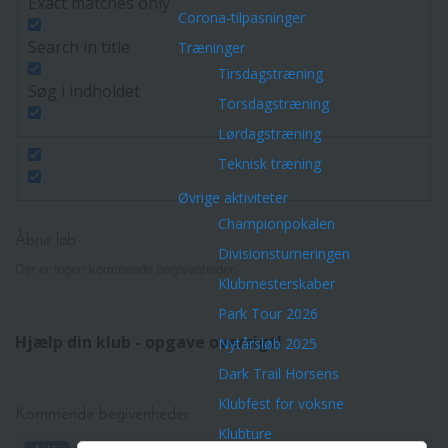
Exact matches only
Corona-tilpasninger
Search in title
Træninger
Tirsdagstræning
Søg i indholdet
Torsdagstræning
Lørdagstræning
Teknisk træning
Øvrige aktiviteter
Championpokalen
Åbne løb
Divisionsturneringen
Der er ingen kommende begivenheder.
Klubmesterskaber
Park Tour 2026
Hjælp din klub - opgave oversigt!
Nytårsløb 2025
Dark Trail Horsens
Klubfest for voksne
Kommende begivenheder
Klubture