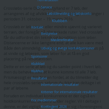
O-Service
Crossløbs-serie DGI Sydøstjylland er 7 løb, der
arrangeres af og afvikles hos 7 forskellige foreninger i
Løbstilmelding og løbskonto
perioden 31. oktober – 19. marts 2016.
Klubben
Crossløb er løb i mere eller mindre ujævnt og varieret
Kontakt
terræn, der foregår på afmærkede ruter. Ved crossløb
Bestyrelse
får du udfordret din teknik og kondition som løber.
Mødereferater
Distancerne er ikke længere end, at alle kan være med.
Både den almindelige motionist, som ikke har fokus på
Udvalg og øvrige kontaktpersoner
at vinde og løberen, som løber for at få en god
Sponsorer
placering på resultatlisten.
Klubblad
Dette er en serie af løb og du samler point i hvert løb,
Klubhus
men du behøves ikke at kunne komme til alle 7 løb.
Prismæssigt er det dog en fordel, at du tilmelder dig
Resultater
hele crossløbs-serien, selvom du ikke kan deltage i et
Internationale resultater
par af løbene.
Kriterier for internationale resultater
Foruden en individuel konkurrence er der også en
For medlemmer
holdkonkurrence, se mere under regler. Vil I deltage i
denne, er det vigtigt, at alle tilmelder sig i foreningens
Kontingent 2026