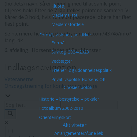
(holdets) navn. Så er I nemlig med til at samle point
Klubtøj
til jeres hold. Efter de 7 løb tælles pointene sammen. Vi
Medlemsliste
kårer de 3 hold, hvis 10 bedst placerede løbere har fået
flest point.
Medlemsfordele
Se nærmere her: http://my4.raceresult.com/43746/info?
Formål, visioner, politikker
lang=dk
Formål
6. afdeling i Horsens ledes af Per Mønster
Strategi 2024-2028
Vedtægter
Indlægsnavigation
Træner- og uddannelsespolitik
Veteranerne
Privatlivspolitik Horsens OK
Onsdagstræning for konkurrenceløbere
Cookies politik
Historie – bestyrelse – pokaler
Fotoalbum 2002-2010
Orienteringskort
Aktiviteter
Arrangementer/Åbne løb