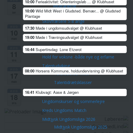
AUG
10:00
Ferieaktivitet: Orienteringsløb ...
@ Klubhuset
8
Veteranerne
10:00
Wild Midt West i Gludsted. Bemær...
@ Gludsted
Børn & Unge
lør
Plantage
Skovfræsere 5-8 årige
AUG
17:30
Møde i ungdomsudvalget
@ Klubhuset
Stifindere 9-11 år
10
19:00
Møde i Træningsudvalget
@ Klubhuset
Konkurrenceløbere 12-14 år
man
Unge ca. 15-21 år
AUG
16:44
Supertirsdag: Lone Etzerot
11
Hold for voksne -både nye og erfarne
tirs
Talentudviking
AUG
08:00
Horsens Kommune, holdundervisning
@ Klubhuset
TalentCenter Midt
17
man
Talentidrætsklasser
Sportscollege Horsens
AUG
16:41
Klubvagt: Aase & Jørgen
18
Ungdomskurser og sommerlejre
tirs
Kreds Ungdoms Match
Midtjysk Ungdomsliga 2026
Midtjysk Ungdomsliga 2025