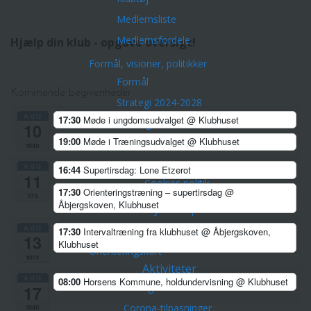
Medlemsliste
Medlemsfordele
Hjælp din klub - opgave oversigt!
Formål, visioner, politikker
Formål
Kommende begivenheder
Strategi 2024-2028
AUG
17:30
Møde i ungdomsudvalget
@ Klubhuset
Vedtægter
10
19:00
Møde i Træningsudvalget
@ Klubhuset
Træner- og uddannelsespolitik
man
Privatlivspolitik Horsens OK
AUG
16:44
Supertirsdag: Lone Etzerot
11
Cookies politik
17:30
Orienteringstræning – supertirsdag
@
tirs
Åbjergskoven, Klubhuset
Historie – bestyrelse – pokaler
AUG
Fotoalbum 2002-2010
17:30
Intervaltræning fra klubhuset
@ Åbjergskoven,
13
Klubhuset
Orienteringskort
tors
Aktiviteter
AUG
08:00
Horsens Kommune, holdundervisning
@ Klubhuset
Arrangementer/Åbne løb
17
Corona-tilpasninger
man