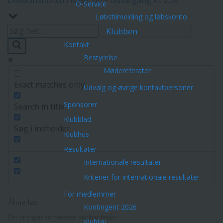
O-Service
Løbstilmelding og løbskonto
Klubben
Kontakt
Bestyrelse
Mødereferater
Exact matches only
Udvalg og øvrige kontaktpersoner
Sponsorer
Search in title
Klubblad
Søg i indholdet
Klubhus
Resultater
Internationale resultater
Kriterier for internationale resultater
For medlemmer
Åbne løb
Kontingent 2026
Der er ingen kommende begivenheder.
Klubtøj