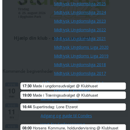
Midtjysk Ungdomsliga 2025
Midtjysk Ungdomsliga 2024
Midtjysk Ungdomsliga 2023
Midtjysk Ungdomsliga 2022
Hjælp din klub - opgave oversigt!
Midtjysk Ungdomsliga 2021
Midtjysk Ungdoms Liga 2020
Midtjysk Ungdoms Liga 2019
Midtjysk Ungdomsliga 2018
Kommende begivenheder
Midtjysk Ungdomsliga 2017
Målsætninger for ungdomsafdelingen
AUG
17:30
Møde i ungdomsudvalget
@ Klubhuset
10
Frivillig i klubben
19:00
Møde i Træningsudvalget
@ Klubhuset
man
Lørdagstræningsløb
AUG
16:44
Supertirsdag: Lone Etzerot
Banelægning
11
Adgang og guide til Condes
tirs
Vært for Fællesspisning
AUG
08:00
Horsens Kommune, holdundervisning
@ Klubhuset