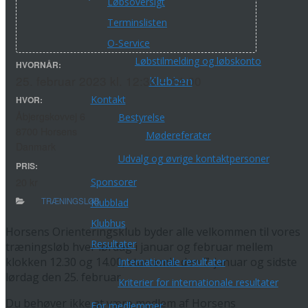
Løbsoversigt
Terminslisten
O-Service
Løbstilmelding og løbskonto
HVORNÅR:
25. februar 2023 kl. 12:30 – 14:00
Klubben
Kontakt
HVOR:
Åbjergskovvej 6
Bestyrelse
8700 Horsens
Mødereferater
Danmark
Udvalg og øvrige kontaktpersoner
PRIS:
20 kr
Sponsorer
TRÆNINGSLØB
Klubblad
Klubhus
Horsens Orienteringsklub byder alle velkommen til vores
Resultater
træningsløb hver lørdag i januar og februar mellem
klokken 12.30 og 14.00, startende den 7. januar og sidste
Internationale resultater
lørdag den 25. februar.
Kriterier for internationale resultater
Du behøver ikke at være medlem af Horsens
For medlemmer