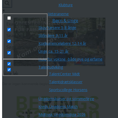
Klubture
Veteranerne
Børn & Unge
Exact matches only
Skovfræsere 5-8 årige
Search in title
Stifindere 9-11 år
Konkurrenceløbere 12-14 år
Søg i indholdet
Unge ca. 15-21 år
Hold for voksne -både nye og erfarne
Talentudviking
TalentCenter Midt
Åbne løb
Talentidrætsklasser
Der er ingen kommende begivenheder.
Sportscollege Horsens
Ungdomskurser og sommerlejre
Kreds Ungdoms Match
Midtjysk Ungdomsliga 2026