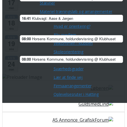
17
Stævner
man
Materiel træningsløb og arrangementer
AUG
16:41
Klubvagt: Aase & Jørgen
Prøv orientering!
18
Hvad er orientering?
tirs
Bliv medlem
AUG
08:00
Horsens Kommune, holdundervisning
@ Klubhuset
19
Velkommen i klubben
ons
Skoleorientering
AUG
08:00
Horsens Kommune, holdundervisning
@ Klubhuset
Udstyr
24
Sværhedsgrader
man
Lær at finde vej
Firmaarrangementer
Oplevelsesruter i Hatting