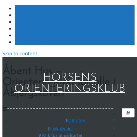
Skip to content
Åbent Hus –
HORSENS
Orienteringsløb for alle i
ORIENTERINGSKLUB
Åbjergskoven
Kalender
Klubkalender
Klik for at se kortet