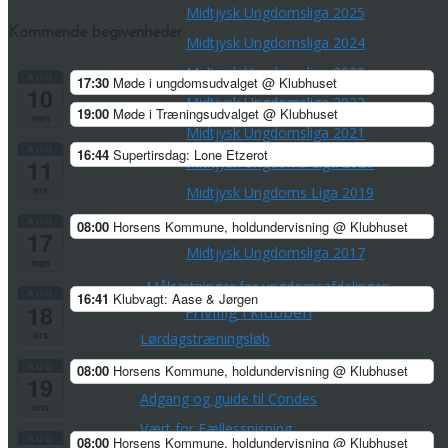
Midtjysk Ungdomsliga 2025
Kommende begivenheder
Midtjysk Ungdomsliga 2024
Midtjysk Ungdomsliga 2023
AUG
17:30
Møde i ungdomsudvalget
@ Klubhuset
10
Midtjysk Ungdomsliga 2022
19:00
Møde i Træningsudvalget
@ Klubhuset
man
Midtjysk Ungdomsliga 2021
AUG
16:44
Supertirsdag: Lone Etzerot
Midtjysk Ungdoms Liga 2020
11
Midtjysk Ungdoms Liga 2019
tirs
Midtjysk Ungdomsliga 2018
AUG
08:00
Horsens Kommune, holdundervisning
@ Klubhuset
17
Midtjysk Ungdomsliga 2017
man
Målsætninger for ungdomsafdelingen
AUG
16:41
Klubvagt: Aase & Jørgen
18
Frivillig i klubben
tirs
Lørdagstræningsløb
AUG
Banelægning
08:00
Horsens Kommune, holdundervisning
@ Klubhuset
19
Adgang og guide til Condes
ons
Vært for Fællesspisning
AUG
08:00
Horsens Kommune, holdundervisning
@ Klubhuset