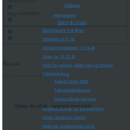
Search in title
Klubture
Søg i indholdet
Veteranerne
Børn & Unge
Skovfræsere 5-8 årige
Stifindere 9-11 år
Konkurrenceløbere 12-14 år
Unge ca. 15-21 år
Åbne løb
Hold for voksne -både nye og erfarne
Talentudviking
Der er ingen kommende begivenheder.
TalentCenter Midt
Talentidrætsklasser
Sportscollege Horsens
Hjælp din klub - opgave oversigt!
Ungdomskurser og sommerlejre
Kreds Ungdoms Match
Midtjysk Ungdomsliga 2026