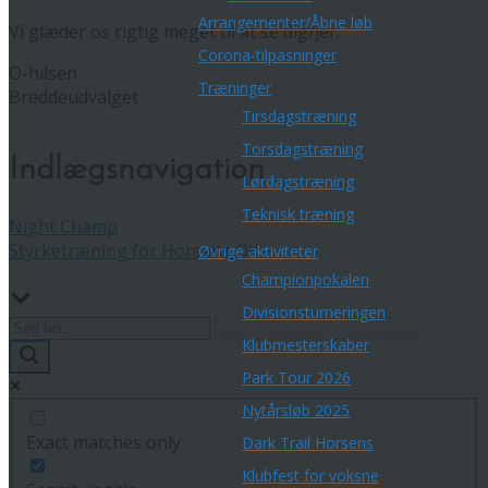
Arrangementer/Åbne løb
Vi glæder os rigtig meget til at se dig/jer.
Corona-tilpasninger
O-hilsen
Træninger
Breddeudvalget
Tirsdagstræning
Torsdagstræning
Indlægsnavigation
Lørdagstræning
Teknisk træning
Night Champ
Styrketræning for Horsens OK
Øvrige aktiviteter
Championpokalen
Divisionsturneringen
Klubmesterskaber
Park Tour 2026
Nytårsløb 2025
Exact matches only
Dark Trail Horsens
Klubfest for voksne