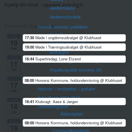
Hjælp din klub - opgave oversigt!
Medlemsliste
Medlemsfordele
Kommende begivenheder
Formål, visioner, politikker
Formål
AUG
17:30
Møde i ungdomsudvalget
@ Klubhuset
10
Strategi 2024-2028
19:00
Møde i Træningsudvalget
@ Klubhuset
man
Vedtægter
AUG
16:44
Supertirsdag: Lone Etzerot
Træner- og uddannelsespolitik
11
Privatlivspolitik Horsens OK
tirs
Cookies politik
AUG
08:00
Horsens Kommune, holdundervisning
@ Klubhuset
17
Historie – bestyrelse – pokaler
man
Fotoalbum 2002-2010
AUG
16:41
Klubvagt: Aase & Jørgen
18
Orienteringskort
tirs
Aktiviteter
Arrangementer/Åbne løb
AUG
08:00
Horsens Kommune, holdundervisning
@ Klubhuset
19
Corona-tilpasninger