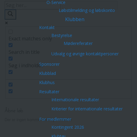
O-Service
Løbstilmelding og løbskonto
Klubben
Kontakt
Bestyrelse
Exact matches only
Mødereferater
Search in title
Udvalg og øvrige kontaktpersoner
Sponsorer
Søg i indholdet
Klubblad
Klubhus
Resultater
Internationale resultater
Kriterier for internationale resultater
Åbne løb
For medlemmer
Der er ingen kommende begivenheder.
Kontingent 2026
Klubtøj