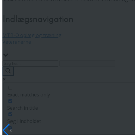
Indlægsnavigation
MTB-O oplæg og træning
Veteranerne
Exact matches only
Search in title
Søg i indholdet