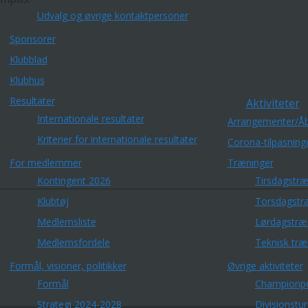
Udvalg og øvrige kontaktpersoner
Sponsorer
Klubblad
Klubhus
Resultater
Aktiviteter
Internationale resultater
Arrangementer/Åb
Kriterier for internationale resultater
Corona-tilpasning
For medlemmer
Træninger
Kontingent 2026
Tirsdagstræ
Klubtøj
Torsdagstr
Medlemsliste
Lørdagstræ
Medlemsfordele
Teknisk træ
Formål, visioner, politikker
Øvrige aktiviteter
Formål
Championp
Strategi 2024-2028
Divisionstu