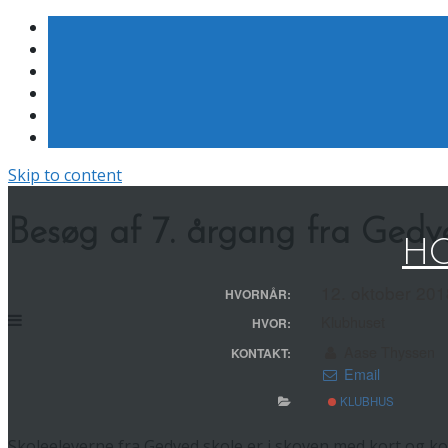
Skip to content
Besøg af 7. årgang fra Gedv
HO
12. oktober 201
HVORNÅR:
Klubhuset
HVOR:
Aase Thyssen
KONTAKT:
Email
KLUBHUS
Skoleeleverne fra Gedved skole er i skoven med kort og k