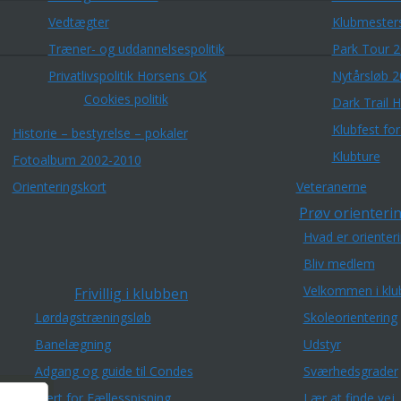
Vedtægter
Klubmester
Træner- og uddannelsespolitik
Park Tour 
Privatlivspolitik Horsens OK
Nytårsløb 
Cookies politik
Dark Trail 
Klubfest fo
Historie – bestyrelse – pokaler
Klubture
Fotoalbum 2002-2010
Orienteringskort
Veteranerne
Prøv orienterin
Hvad er orienter
Bliv medlem
Velkommen i klu
Frivillig i klubben
Lørdagstræningsløb
Skoleorientering
Banelægning
Udstyr
Adgang og guide til Condes
Sværhedsgrader
Vært for Fællesspisning
Lær at finde vej