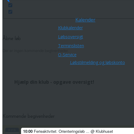
Kalender
Klubkalender
Løbsoversigt
Åbne løb
Terminslisten
Der er ingen kommende begivenheder.
O-Service
Løbstilmelding og løbskonto
Hjælp din klub - opgave oversigt!
Kommende begivenheder
AUG
10:00
Ferieaktivitet: Orienteringsløb ...
@ Klubhuset