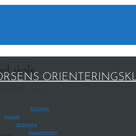
ed skole
RSENS ORIENTERINGSK
8 kl. 08:00 – 15:00
Klubben
Kontakt
Bestyrelse
Mødereferater
ompas.