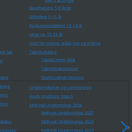
Børn & Unge
Skovfræsere 5-8 årige
Stifindere 9-11 år
Konkurrenceløbere 12-14 år
Unge ca. 15-21 år
Hold for voksne -både nye og erfarne
ne løb
Talentudviking
TalentCenter Midt
er
Talentidrætsklasser
ning
Sportscollege Horsens
æning
Ungdomskurser og sommerlejre
ning
Kreds Ungdoms Match
ning
Midtjysk Ungdomsliga 2026
Midtjysk Ungdomsliga 2025
okalen
Midtjysk Ungdomsliga 2024
rneringen
Midtjysk Ungdomsliga 2023