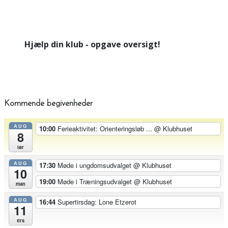
Hjælp din klub - opgave oversigt!
Kommende begivenheder
AUG
10:00
Ferieaktivitet: Orienteringsløb ...
@ Klubhuset
8
lør
AUG
17:30
Møde i ungdomsudvalget
@ Klubhuset
10
19:00
Møde i Træningsudvalget
@ Klubhuset
man
AUG
16:44
Supertirsdag: Lone Etzerot
11
tirs