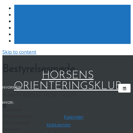
Skip to content
Bestyrelsesmøde
HORSENS
ORIENTERINGSKLUB
HVORNÅR:
3. marts 2025 kl. 18:30 – 21:30
HVOR:
Klubhuset
Åbjergskovvej 6
Kalender
8700 Horsens
Klubkalender
Danmark