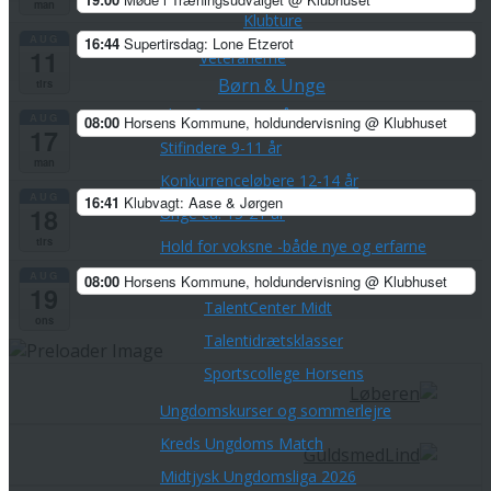
man
Klubture
AUG
16:44
Supertirsdag: Lone Etzerot
11
Veteranerne
Børn & Unge
tirs
Skovfræsere 5-8 årige
AUG
08:00
Horsens Kommune, holdundervisning
@ Klubhuset
17
Stifindere 9-11 år
man
Konkurrenceløbere 12-14 år
AUG
16:41
Klubvagt: Aase & Jørgen
18
Unge ca. 15-21 år
tirs
Hold for voksne -både nye og erfarne
AUG
Talentudviking
08:00
Horsens Kommune, holdundervisning
@ Klubhuset
19
TalentCenter Midt
ons
Talentidrætsklasser
Sportscollege Horsens
Ungdomskurser og sommerlejre
Kreds Ungdoms Match
Midtjysk Ungdomsliga 2026