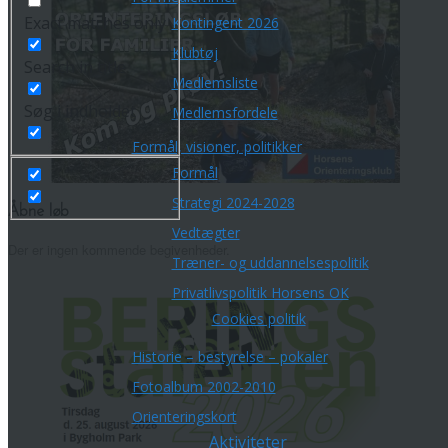
Exact matches only
Kontingent 2026
Klubtøj
Search in title
Medlemsliste
Søg i indholdet
Medlemsfordele
Formål, visioner, politikker
Formål
Strategi 2024-2028
Åbne løb
Vedtægter
Der er ingen kommende begivenheder.
Træner- og uddannelsespolitik
Privatlivspolitik Horsens OK
Cookies politik
Historie – bestyrelse – pokaler
Fotoalbum 2002-2010
Orienteringskort
Aktiviteter