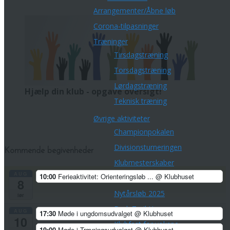
Arrangementer/Åbne løb
Corona-tilpasninger
Træninger
Tirsdagstræning
Torsdagstræning
Lørdagstræning
Hjælp din klub - opgave oversigt!
Teknisk træning
Øvrige aktiviteter
Championpokalen
Divisionsturneringen
Kommende begivenheder
Klubmesterskaber
AUG
10:00
Ferieaktivitet: Orienteringsløb ...
@ Klubhuset
Park Tour 2026
8
Nytårsløb 2025
lør
Dark Trail Horsens
AUG
17:30
Møde i ungdomsudvalget
@ Klubhuset
10
Klubfest for voksne
19:00
Møde i Træningsudvalget
@ Klubhuset