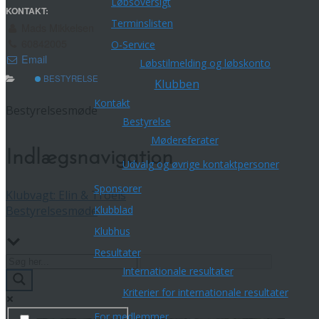
Løbsoversigt
KONTAKT:
Terminslisten
Mads Mikkelsen
60842005
O-Service
Email
Løbstilmelding og løbskonto
BESTYRELSE
Klubben
Kontakt
Bestyrelsesmøde
Bestyrelse
Mødereferater
Indlægsnavigation
Udvalg og øvrige kontaktpersoner
Sponsorer
Klubvagt: Elin & Troels
Bestyrelsesmøde
Klubblad
Klubhus
Resultater
Internationale resultater
Kriterier for internationale resultater
For medlemmer