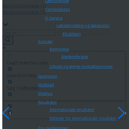
Løbsoversigt
Bestyrelsesmøde (2)
Terminslisten
Bestyrelsesmøde (3)
O-Service
Løbstilmelding og løbskonto
Klubben
Kontakt
Bestyrelse
Mødereferater
Exact matches only
Udvalg og øvrige kontaktpersoner
Search in title
Sponsorer
Klubblad
Søg i indholdet
Klubhus
Resultater
Internationale resultater
Kriterier for internationale resultater
For medlemmer