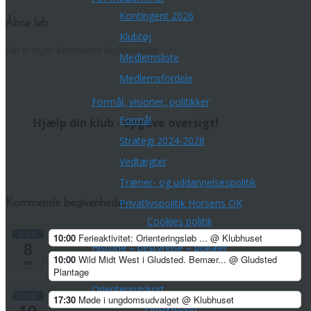
Kontingent 2026
Åbne løb
Klubtøj
Der er ingen kommende begivenheder.
Medlemsliste
Medlemsfordele
Formål, visioner, politikker
Formål
Hjælp din klub - opgave oversigt!
Strategi 2024-2028
Vedtægter
Træner- og uddannelsespolitik
Privatlivspolitik Horsens OK
Kommende begivenheder
Cookies politik
AUG
10:00
Ferieaktivitet: Orienteringsløb ...
@ Klubhuset
8
Historie – bestyrelse – pokaler
10:00
Wild Midt West i Gludsted. Bemær...
@ Gludsted
lør
Fotoalbum 2002-2010
Plantage
Orienteringskort
AUG
17:30
Møde i ungdomsudvalget
@ Klubhuset
Aktiviteter
10