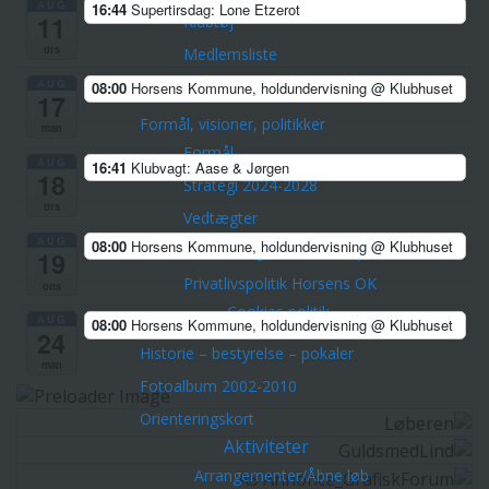
AUG
16:44
Supertirsdag: Lone Etzerot
11
Klubtøj
tirs
Medlemsliste
AUG
Medlemsfordele
08:00
Horsens Kommune, holdundervisning
@ Klubhuset
17
Formål, visioner, politikker
man
Formål
AUG
16:41
Klubvagt: Aase & Jørgen
18
Strategi 2024-2028
tirs
Vedtægter
AUG
08:00
Horsens Kommune, holdundervisning
@ Klubhuset
Træner- og uddannelsespolitik
19
Privatlivspolitik Horsens OK
ons
Cookies politik
AUG
08:00
Horsens Kommune, holdundervisning
@ Klubhuset
24
Historie – bestyrelse – pokaler
man
Fotoalbum 2002-2010
Orienteringskort
Aktiviteter
Arrangementer/Åbne løb