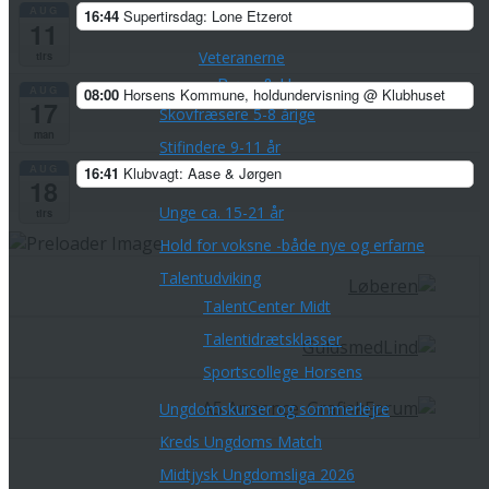
AUG
16:44
Supertirsdag: Lone Etzerot
Klubture
11
Veteranerne
tirs
Børn & Unge
AUG
08:00
Horsens Kommune, holdundervisning
@ Klubhuset
17
Skovfræsere 5-8 årige
man
Stifindere 9-11 år
AUG
16:41
Klubvagt: Aase & Jørgen
Konkurrenceløbere 12-14 år
18
Unge ca. 15-21 år
tirs
Hold for voksne -både nye og erfarne
Talentudviking
TalentCenter Midt
Talentidrætsklasser
Sportscollege Horsens
Ungdomskurser og sommerlejre
Kreds Ungdoms Match
Midtjysk Ungdomsliga 2026