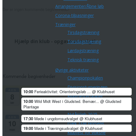
Arrangementer/Åbne løb
Der er ingen kommende begivenheder.
Corona-tilpasninger
Træninger
Tirsdagstræning
Hjælp din klub - opgave oversigt!
Torsdagstræning
Lørdagstræning
Teknisk træning
Øvrige aktiviteter
Kommende begivenheder
Championpokalen
Divisionsturneringen
AUG
10:00
Ferieaktivitet: Orienteringsløb ...
@ Klubhuset
8
Klubmesterskaber
10:00
Wild Midt West i Gludsted. Bemær...
@ Gludsted
lør
Park Tour 2026
Plantage
Nytårsløb 2025
AUG
17:30
Møde i ungdomsudvalget
@ Klubhuset
10
Dark Trail Horsens
19:00
Møde i Træningsudvalget
@ Klubhuset
man
Klubfest for voksne