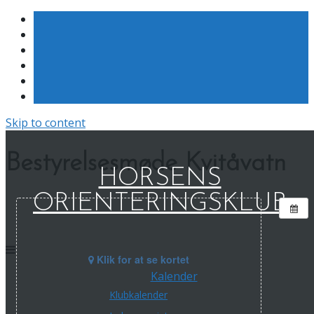
Skip to content
Bestyrelsesmøde Kvitåvatn
HORSENS
ORIENTERINGSKLUB
Klik for at se kortet
Kalender
Klubkalender