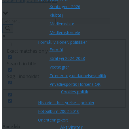
Møde i ungdomsudvalget
Kontingent 2026
Klubtøj
Medlemsliste
Medlemsfordele
Formål, visioner, politikker
Formål
Exact matches only
Strategi 2024-2028
Search in title
Vedtægter
Træner- og uddannelsespolitik
Søg i indholdet
Privatlivspolitik Horsens OK
Cookies politik
Historie – bestyrelse – pokaler
Fotoalbum 2002-2010
Orienteringskort
Aktiviteter
Åbne løb