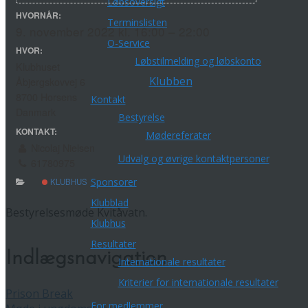
Løbsoversigt
HVORNÅR:
Terminslisten
9. november 2022 kl. 16:00 – 22:00
O-Service
HVOR:
Løbstilmelding og løbskonto
Klubhuset
Klubben
Åbjergskovvej 6
8700 Horsens
Kontakt
Danmark
Bestyrelse
KONTAKT:
Mødereferater
Nicolaj Nielsen
Udvalg og øvrige kontaktpersoner
61780975
Sponsorer
KLUBHUS
Klubblad
Bestyrelsesmøde Kvitåvatn.
Klubhus
Resultater
Indlægsnavigation
Internationale resultater
Kriterier for internationale resultater
Prison Break
For medlemmer