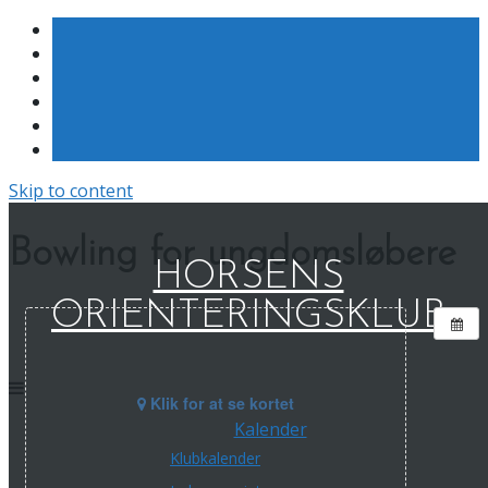
Skip to content
Bowling for ungdomsløbere
HORSENS
ORIENTERINGSKLUB
Klik for at se kortet
Kalender
Klubkalender