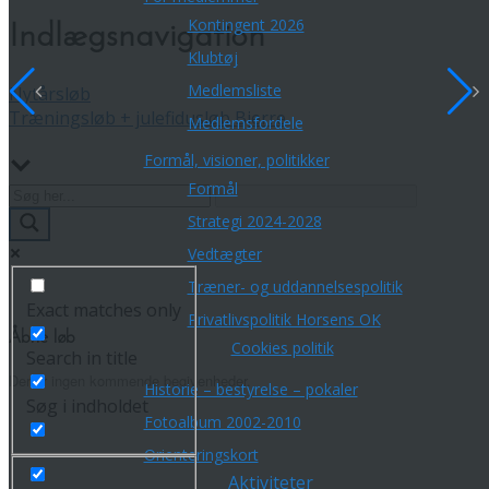
Kontingent 2026
Indlægsnavigation
Klubtøj
Medlemsliste
Nytårsløb
Træningsløb + julefidusløb Bjerre
Medlemsfordele
Formål, visioner, politikker
Formål
Strategi 2024-2028
Vedtægter
Træner- og uddannelsespolitik
Exact matches only
Privatlivspolitik Horsens OK
Åbne løb
Cookies politik
Search in title
Der er ingen kommende begivenheder.
Historie – bestyrelse – pokaler
Søg i indholdet
Fotoalbum 2002-2010
Orienteringskort
Aktiviteter