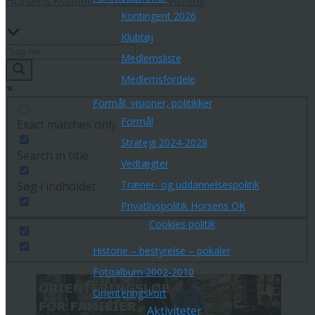
Horsens Kommune, holdundervisning
Kontingent 2026
Klubtøj
Medlemsliste
Medlemsfordele
Formål, visioner, politikker
Formål
Exact matches only
Strategi 2024-2028
Search in title
Vedtægter
Træner- og uddannelsespolitik
Søg i indholdet
Privatlivspolitik Horsens OK
Cookies politik
Historie – bestyrelse – pokaler
Fotoalbum 2002-2010
Orienteringskort
Aktiviteter