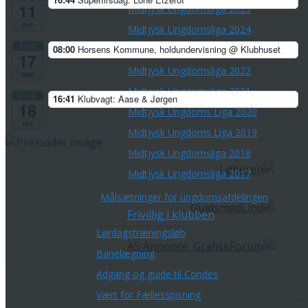
11
Midtjysk Ungdomsliga 2025
tirs
Midtjysk Ungdomsliga 2024
AUG
08:00
Horsens Kommune, holdundervisning
@ Klubhuset
Midtjysk Ungdomsliga 2023
17
Midtjysk Ungdomsliga 2022
man
Midtjysk Ungdomsliga 2021
AUG
16:41
Klubvagt: Aase & Jørgen
18
Midtjysk Ungdoms Liga 2020
tirs
Midtjysk Ungdoms Liga 2019
Midtjysk Ungdomsliga 2018
Midtjysk Ungdomsliga 2017
Målsætninger for ungdomsafdelingen
Frivillig i klubben
Lørdagstræningsløb
Banelægning
Adgang og guide til Condes
Vært for Fællesspisning