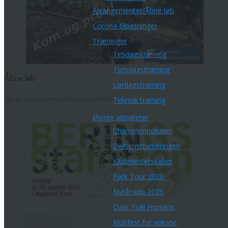
Arrangementer/Åbne løb
Corona-tilpasninger
Træninger
Tirsdagstræning
Torsdagstræning
Åbne løb
Lørdagstræning
Der er ingen kommende begivenheder.
Teknisk træning
Øvrige aktiviteter
Championpokalen
Divisionsturneringen
Klubmesterskaber
Park Tour 2026
Nytårsløb 2025
Dark Trail Horsens
Klubfest for voksne