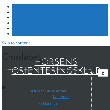
Skip to content
Crossløbet
HORSENS
ORIENTERINGSKLUB
Klik for at se kortet
Kalender
Klubkalender