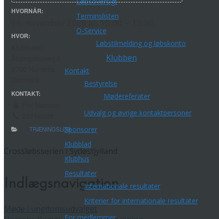
Løbsoversigt
HVORNÅR:
Terminslisten
14. november 2026 kl. 10:00 – 13:30
O-Service
HVOR:
Løbstilmelding og løbskonto
Klubhuset
Klubben
Åbjergskovvej 6
8700 Horsens
Kontakt
Danmark
Bestyrelse
KONTAKT:
Mødereferater
Per Mønster
Udvalg og øvrige kontaktpersoner
23716938
Sponsorer
TRÆNINGSLØB
Klubblad
Crossløbsserien i Sydøstjylland
Klubhus
Resultater
Indlægsnavigation
Internationale resultater
Kriterier for internationale resultater
Møde i ungdomsudvalget
For medlemmer