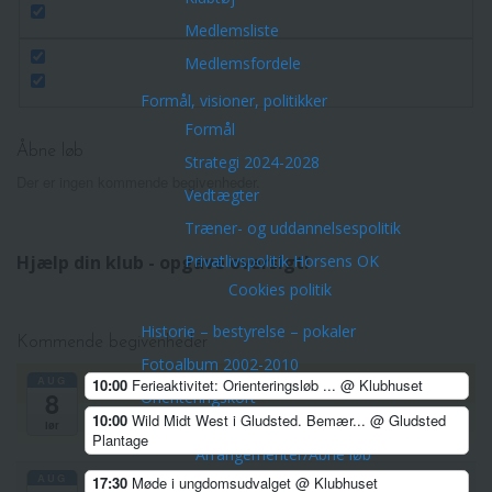
Medlemsliste
Medlemsfordele
Formål, visioner, politikker
Formål
Åbne løb
Strategi 2024-2028
Der er ingen kommende begivenheder.
Vedtægter
Træner- og uddannelsespolitik
Privatlivspolitik Horsens OK
Hjælp din klub - opgave oversigt!
Cookies politik
Historie – bestyrelse – pokaler
Kommende begivenheder
Fotoalbum 2002-2010
AUG
10:00
Ferieaktivitet: Orienteringsløb ...
@ Klubhuset
8
Orienteringskort
10:00
Wild Midt West i Gludsted. Bemær...
@ Gludsted
Aktiviteter
lør
Plantage
Arrangementer/Åbne løb
AUG
17:30
Møde i ungdomsudvalget
@ Klubhuset
Corona-tilpasninger