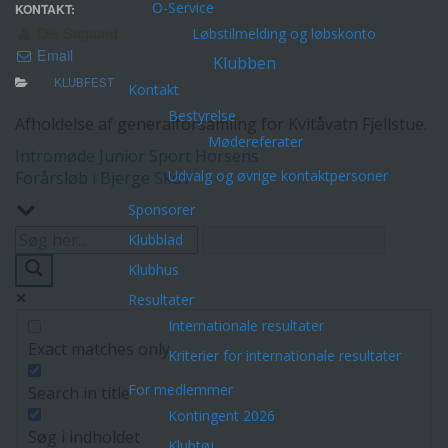
O-Service
KONTAKT:
Ole Søgaard
Løbstilmelding og løbskonto
Email
Klubben
KLUBFEST
Kontakt
Bestyrelse
Afholdelse af generalforsamling for Kvitåvatn Fjellstue.
Mødereferater
Indlægsnavigation
Intromøde Junior Sport Horsens
Udvalg og øvrige kontaktpersoner
Forårsløb i Bjerge Skov
Sponsorer
Klubblad
Klubhus
Resultater
Internationale resultater
Exact matches only
Kriterier for internationale resultater
For medlemmer
Search in title
Kontingent 2026
Søg i indholdet
Klubtøj