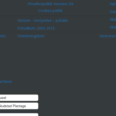
Privatlivspolitik Horsens OK
Nyt
Cookies politik
Dar
Klu
Historie – bestyrelse – pokaler
Klu
Fotoalbum 2002-2010
onto
Orienteringskort
Veterane
erfarne
uset
ludsted Plantage