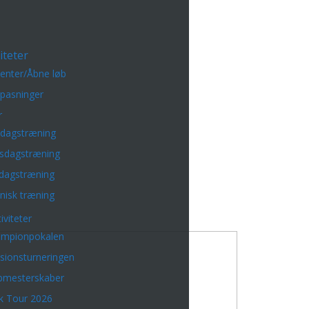
iteter
enter/Åbne løb
lpasninger
r
sdagstræning
sdagstræning
dagstræning
nisk træning
iviteter
mpionpokalen
isionsturneringen
bmesterskaber
k Tour 2026