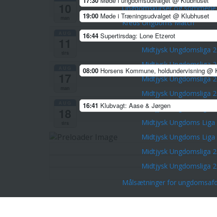
17:30
Møde i ungdomsudvalget
@ Klubhuset
10
Ungdomskurser og sommerlej
19:00
Møde i Træningsudvalget
@ Klubhuset
man
Kreds Ungdoms Match
AUG
16:44
Supertirsdag: Lone Etzerot
Midtjysk Ungdomsliga 2026
11
Midtjysk Ungdomsliga 
tirs
Midtjysk Ungdomsliga 
AUG
08:00
Horsens Kommune, holdundervisning
@ K
17
Midtjysk Ungdomsliga 
man
Midtjysk Ungdomsliga 
AUG
16:41
Klubvagt: Aase & Jørgen
Midtjysk Ungdomsliga 
18
Midtjysk Ungdoms Liga
tirs
Midtjysk Ungdoms Liga
Midtjysk Ungdomsliga 
Midtjysk Ungdomsliga 
Målsætninger for ungdomsafd