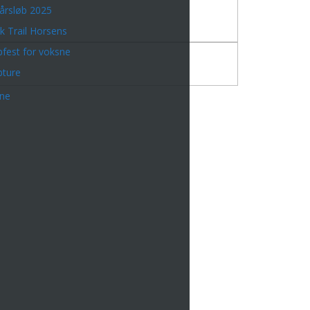
årsløb 2025
k Trail Horsens
bfest for voksne
bture
rne