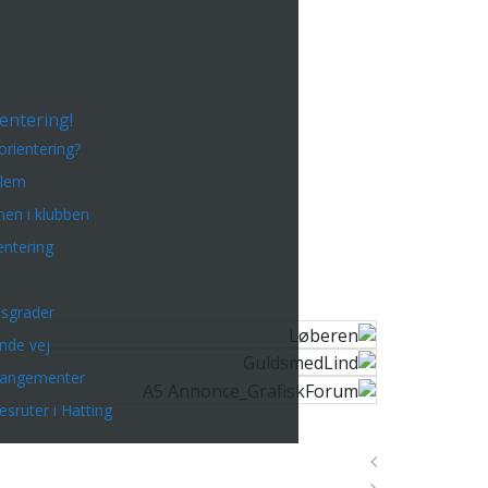
entering!
orientering?
dlem
en i klubben
entering
sgrader
inde vej
rangementer
esruter i Hatting