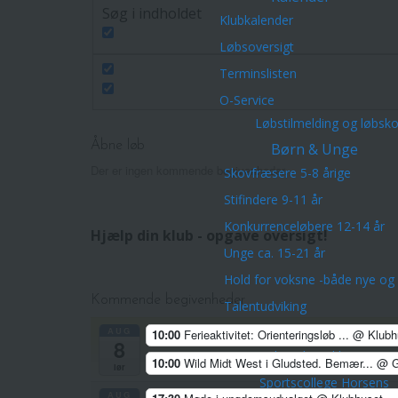
Søg i indholdet
Klubkalender
Løbsoversigt
Terminslisten
O-Service
Løbstilmelding og løbsk
Åbne løb
Børn & Unge
Der er ingen kommende begivenheder.
Skovfræsere 5-8 årige
Stifindere 9-11 år
Konkurrenceløbere 12-14 år
Hjælp din klub - opgave oversigt!
Unge ca. 15-21 år
Hold for voksne -både nye og 
Kommende begivenheder
Talentudviking
TalentCenter Midt
AUG
10:00
Ferieaktivitet: Orienteringsløb ...
@ Klubh
8
Talentidrætsklasser
10:00
Wild Midt West i Gludsted. Bemær...
@ G
lør
Sportscollege Horsens
AUG