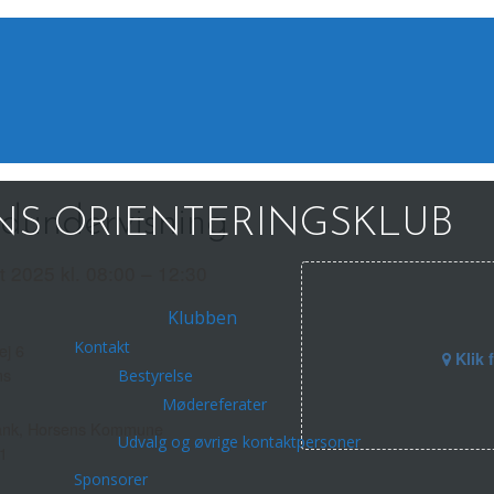
dundervisning
S ORIENTERINGSKLUB
t 2025 kl. 08:00 – 12:30
Klubben
Kontakt
ej 6
Klik 
ns
Bestyrelse
Mødereferater
ank, Horsens Kommune
Udvalg og øvrige kontaktpersoner
1
Sponsorer