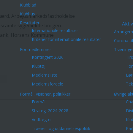
Klubblad
Klubhus
færd, Arbejdsmarkedsfastholdelse
Resultater
Aktiv
essramte sygemeldte borgere.
Internationale resultater
Arrangem
 Bank, Horsens Kommune
Kriterier for internationale resultater
Corona-ti
For medlemmer
Træninge
Kontingent 2026
Tir
Klubtøj
Tor
Medlemsliste
Lør
Medlemsfordele
Tek
Formål, visioner, politikker
Øvrige akt
Formål
Cha
Strategi 2024-2028
Div
Vedtægter
Klu
Træner- og uddannelsespolitik
Par