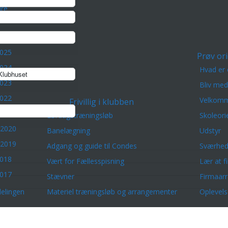
re
2025
Prøv ori
2024
Hvad er 
lubhuset
2023
Bliv me
2022
Velkomm
Frivillig i klubben
2021
Lørdagstræningsløb
Skoleori
 2020
Banelægning
Udstyr
 2019
Adgang og guide til Condes
Sværhed
2018
Vært for Fællesspisning
Lær at f
2017
Stævner
Firmaar
elingen
Materiel træningsløb og arrangementer
Oplevels