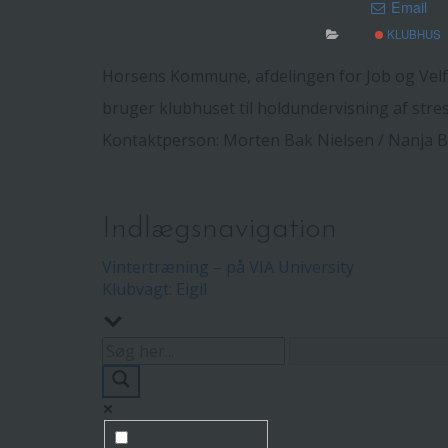
Email
KLUBHUS
Horsens Kommune, afdelingen for Job og Velfæ
bruger klubhuset til holdundervisning af str
Kontaktperson: Morten Bak Nielsen / Nanja
Indlægsnavigation
Vintertræning – på VIA University
Klubvagt: Eigil