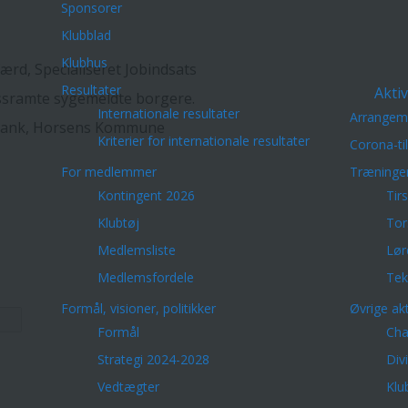
Sponsorer
Klubblad
Klubhus
rd, Specialiseret Jobindsats
Resultater
Aktiv
essramte sygemeldte borgere.
Internationale resultater
Arrangem
 Bank, Horsens Kommune
Kriterier for internationale resultater
Corona-ti
For medlemmer
Træninge
Kontingent 2026
Tir
Klubtøj
Tor
Medlemsliste
Lør
Medlemsfordele
Tek
Formål, visioner, politikker
Øvrige akt
Formål
Cha
Strategi 2024-2028
Div
Vedtægter
Klu