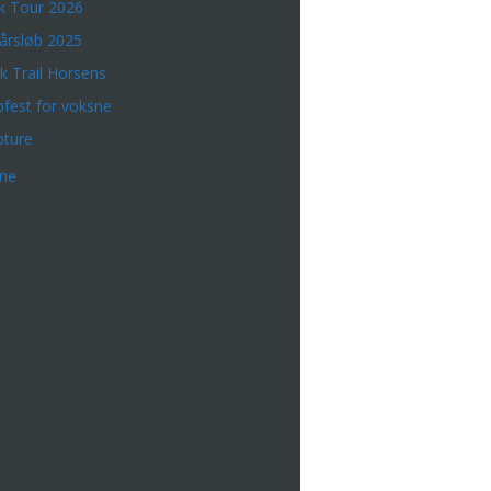
k Tour 2026
årsløb 2025
k Trail Horsens
bfest for voksne
bture
rne