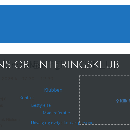
dundervisning
S ORIENTERINGSKLUB
r 2026 kl. 07:30 – 12:30
Klubben
Kontakt
ej 6
Klik 
ns
Bestyrelse
Mødereferater
ak Nielsen
Udvalg og øvrige kontaktpersoner
9