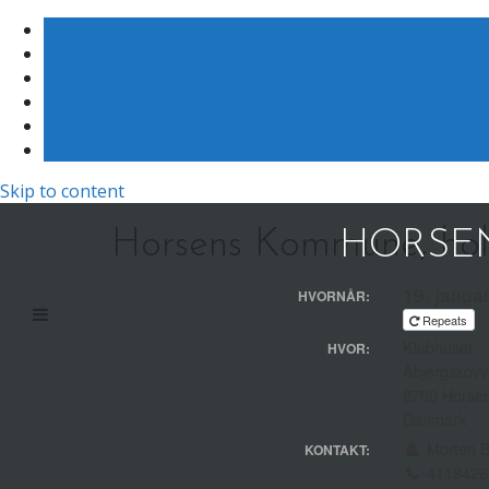
Skip to content
Horsens Kommune, hol
HORSEN
19. janua
HVORNÅR:
Repeats
Klubhuset
HVOR:
Åbjergskovv
8700 Horse
Danmark
Morten B
KONTAKT:
4119426