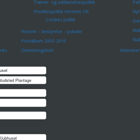
Træner- og uddannelsespolitik
Par
Privatlivspolitik Horsens OK
Nyt
Cookies politik
Dar
Klu
Historie – bestyrelse – pokaler
Klu
Fotoalbum 2002-2010
onto
Orienteringskort
Veterane
uset
ludsted Plantage
erfarne
lubhuset