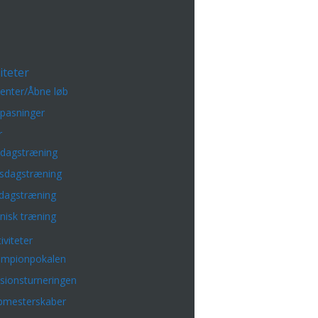
iteter
enter/Åbne løb
lpasninger
r
sdagstræning
sdagstræning
dagstræning
nisk træning
iviteter
mpionpokalen
isionsturneringen
bmesterskaber