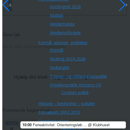
Kontingent 2026
Klubtøj
Medlemsliste
Medlemsfordele
Åbne løb
Formål, visioner, politikker
Der er ingen kommende begivenheder.
Formål
Strategi 2024-2028
Vedtægter
Træner- og uddannelsespolitik
Hjælp din klub - opgave oversigt!
Privatlivspolitik Horsens OK
Cookies politik
Historie – bestyrelse – pokaler
Kommende begivenheder
Fotoalbum 2002-2010
Orienteringskort
AUG
10:00
Ferieaktivitet: Orienteringsløb ...
@ Klubhuset
8
Aktiviteter