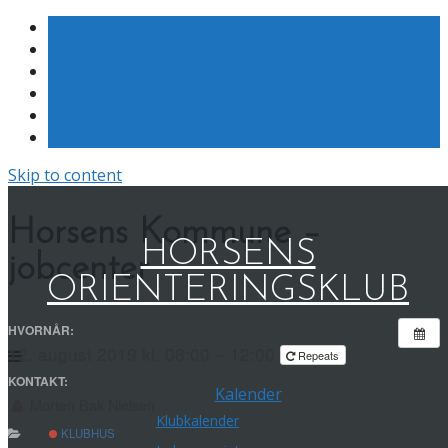
Skip to content
Horsens Kommune –
HORSENS
jobcenter
ORIENTERINGSKLUB
HVORNÅR:
12. august 2019 kl. 08:00 – 12:00
Repeats
KONTAKT:
Kalender
Morten Bak Nielsen
Klubkalender
KLUBHUS