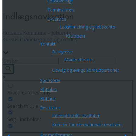
Løbsoversigt
Terminslisten
Indlægsnavigation
O-Service
Løbstilmelding og løbskonto
Horsens Kommune – jobcenter
Klubben
Kursus i banelægning og condes
Kontakt
Bestyrelse
Mødereferater
Udvalg og øvrige kontaktpersoner
Sponsorer
Klubblad
Exact matches only
Klubhus
Search in title
Resultater
Internationale resultater
Søg i indholdet
Kriterier for internationale resultater
For medlemmer