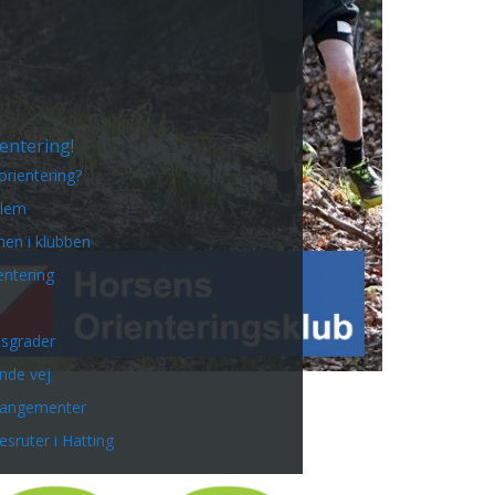
entering!
orientering?
dlem
en i klubben
entering
sgrader
inde vej
rangementer
esruter i Hatting