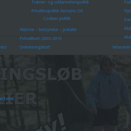
Træner- og uddannelsespolitik
Par
Privatlivspolitik Horsens OK
Nyt
Cookies politik
Dar
Klu
Historie – bestyrelse – pokaler
Klu
Fotoalbum 2002-2010
onto
Orienteringskort
Veterane
erfarne