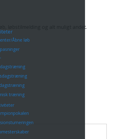
 løbstilmelding og alt muligt andet.
iteter
enter/Åbne løb
lpasninger
r
sdagstræning
sdagstræning
dagstræning
nisk træning
iviteter
mpionpokalen
isionsturneringen
bmesterskaber