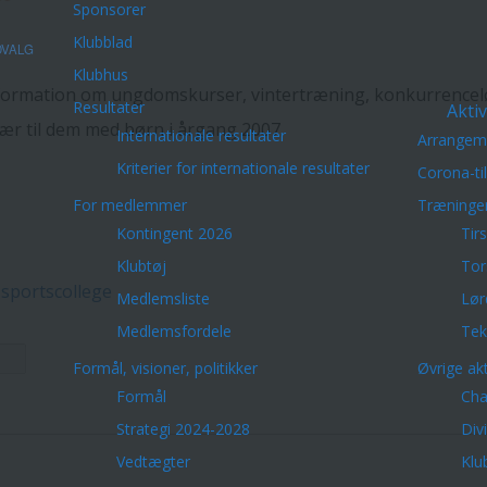
Sponsorer
Klubblad
VALG
Klubhus
formation om ungdomskurser, vintertræning, konkurrenceløb,
Resultater
Aktiv
ær til dem med børn i årgang 2007.
Internationale resultater
Arrangem
Kriterier for internationale resultater
Corona-ti
For medlemmer
Træninge
Kontingent 2026
Tir
Klubtøj
Tor
sportscollege
Medlemsliste
Lør
Medlemsfordele
Tek
Formål, visioner, politikker
Øvrige akt
Formål
Cha
Strategi 2024-2028
Div
Vedtægter
Klu