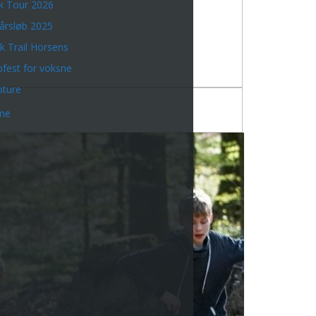
k Tour 2026
årsløb 2025
k Trail Horsens
bfest for voksne
bture
rne