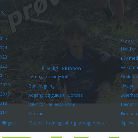
re
2025
Prøv ori
2024
Hvad er 
2023
Bliv me
2022
Velkomm
Frivillig i klubben
2021
Lørdagstræningsløb
Skoleori
 2020
Banelægning
Udstyr
 2019
Adgang og guide til Condes
Sværhed
2018
Vært for Fællesspisning
Lær at f
2017
Stævner
Firmaar
elingen
Materiel træningsløb og arrangementer
Oplevels