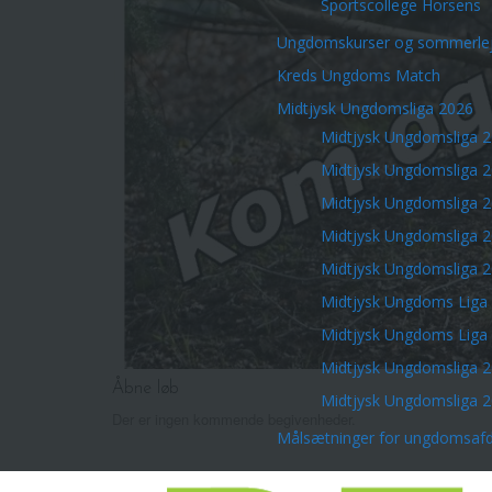
Sportscollege Horsens
Ungdomskurser og sommerlej
Kreds Ungdoms Match
Midtjysk Ungdomsliga 2026
Midtjysk Ungdomsliga 
Midtjysk Ungdomsliga 
Midtjysk Ungdomsliga 
Midtjysk Ungdomsliga 
Midtjysk Ungdomsliga 
Midtjysk Ungdoms Liga
Midtjysk Ungdoms Liga
Midtjysk Ungdomsliga 
Åbne løb
Midtjysk Ungdomsliga 
Der er ingen kommende begivenheder.
Målsætninger for ungdomsafd