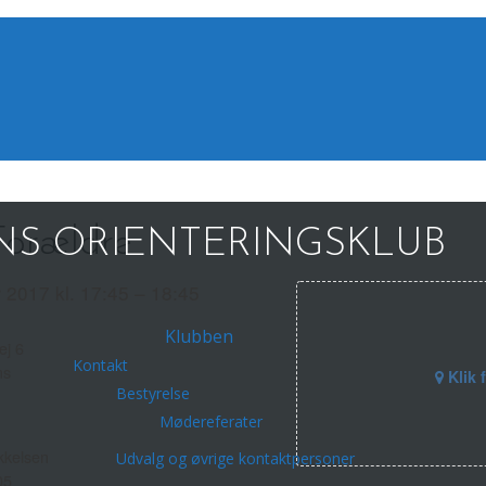
Forældre
S ORIENTERINGSKLUB
r 2017 kl. 17:45 – 18:45
Klubben
ej 6
Kontakt
ns
Klik 
Bestyrelse
Mødereferater
kelsen
Udvalg og øvrige kontaktpersoner
05