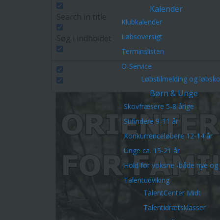
Kalender
Search in title
Klubkalender
Løbsoversigt
Søg i indholdet
Terminslisten
O-Service
Løbstilmelding og løbsk
Børn & Unge
Skovfræsere 5-8 årige
Stifindere 9-11 år
Konkurrenceløbere 12-14 år
Unge ca. 15-21 år
Hold for voksne -både nye og 
Talentudviking
TalentCenter Midt
Talentidrætsklasser