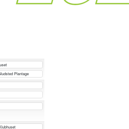
uset
ludsted Plantage
lubhuset