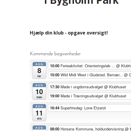
Hjælp din klub - opgave oversigt!
Kommende begivenheder
AUG
10:00
Ferieaktivitet: Orienteringsløb ...
@ Klubh
8
10:00
Wild Midt West i Gludsted. Bemær...
@ G
lør
AUG
17:30
Møde i ungdomsudvalget
@ Klubhuset
10
19:00
Møde i Træningsudvalget
@ Klubhuset
man
AUG
16:44
Supertirsdag: Lone Etzerot
11
tirs
AUG
08:00
Horsens Kommune, holdundervisning
@ K