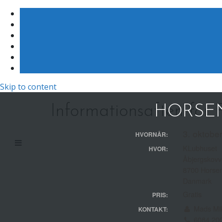
Skip to content
Informationsaften for 
HORSEN
3. oktobe
HVORNÅR:
KLubhuset
HVOR:
Åbjergskovv
8700 Horse
Danmark
Gratis
PRIS:
Mads Mik
KONTAKT:
6084 20