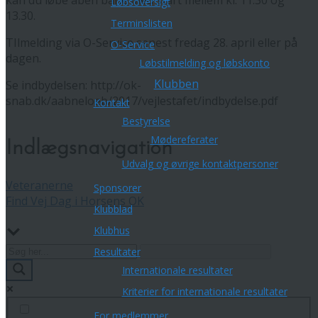
Løbsoversigt
13.30.
Terminslisten
TIlmelding via O-Service senest fredag 28. april eller på
O-Service
dagen.
Løbstilmelding og løbskonto
Klubben
Se indbydelsen: http://ok-
snab.dk/aabneloeb/2017/vejlestafet/indbydelse.pdf
Kontakt
Bestyrelse
Mødereferater
Indlægsnavigation
Udvalg og øvrige kontaktpersoner
Veteranerne
Sponsorer
Find Vej Dag i Horsens OK
Klubblad
Klubhus
Resultater
Internationale resultater
Kriterier for internationale resultater
For medlemmer