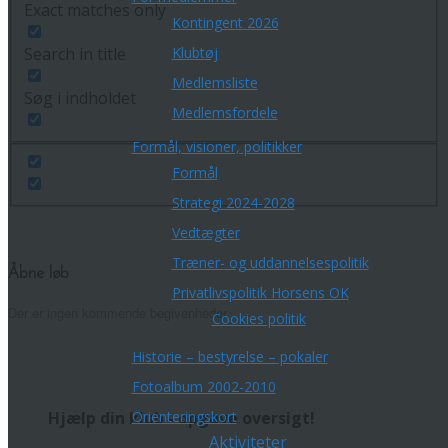
Exact matches only
Kontingent 2026
Klubtøj
Search in title
Medlemsliste
Søg i indholdet
Medlemsfordele
Formål, visioner, politikker
Formål
Strategi 2024-2028
Vedtægter
Træner- og uddannelsespolitik
Åbne løb
Privatlivspolitik Horsens OK
Der er ingen kommende begivenheder.
Cookies politik
Historie – bestyrelse – pokaler
Fotoalbum 2002-2010
Hjælp din klub - opgave oversigt!
Orienteringskort
Aktiviteter