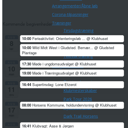
Arrangementer/Åbne løb
Corona-tilpasninger
Træninger
Kommende begivenheder
Tirsdagstræning
AUG
10:00
Ferieaktivitet: Orienteringsløb ...
@ Klubhuset
Torsdagstræning
8
10:00
Wild Midt West i Gludsted. Bemær...
@ Gludsted
Lørdagstræning
lør
Plantage
Teknisk træning
AUG
17:30
Møde i ungdomsudvalget
@ Klubhuset
Øvrige aktiviteter
10
19:00
Møde i Træningsudvalget
@ Klubhuset
Championpokalen
man
Divisionsturneringen
AUG
16:44
Supertirsdag: Lone Etzerot
11
Klubmesterskaber
tirs
Park Tour 2026
AUG
08:00
Horsens Kommune, holdundervisning
@ Klubhuset
Nytårsløb 2025
17
Dark Trail Horsens
man
Klubfest for voksne
AUG
16:41
Klubvagt: Aase & Jørgen