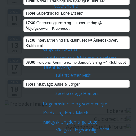
19:00
Møde i Træningsudvalget
@ Klubhuset
man
Veteranerne
AUG
16:44
Supertirsdag: Lone Etzerot
Børn & Unge
11
Skovfræsere 5-8 årige
17:30
Orienteringstræning – supertirsdag
@
tirs
Åbjergskoven, Klubhuset
Stifindere 9-11 år
AUG
Konkurrenceløbere 12-14 år
17:30
Intervaltræning fra klubhuset
@ Åbjergskoven,
13
Klubhuset
Unge ca. 15-21 år
tors
Hold for voksne -både nye og erfarne
AUG
08:00
Horsens Kommune, holdundervisning
@ Klubhuset
17
Talentudviking
man
TalentCenter Midt
AUG
16:41
Klubvagt: Aase & Jørgen
Talentidrætsklasser
18
Sportscollege Horsens
tirs
Ungdomskurser og sommerlejre
Kreds Ungdoms Match
Midtjysk Ungdomsliga 2026
Midtjysk Ungdomsliga 2025