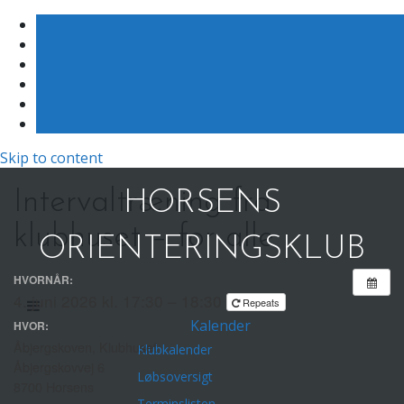
Skip to content
Intervaltræning fra
HORSENS
klubhuset – for alle
ORIENTERINGSKLUB
HVORNÅR:
4. juni 2026 kl. 17:30 – 18:30
Repeats
Kalender
HVOR:
Åbjergskoven, Klubhuset
Klubkalender
Åbjergskovvej 6
Løbsoversigt
8700 Horsens
Terminslisten