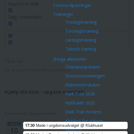
Search in title
Corona-tilpasninger
Træninger
Søg i indholdet
Tirsdagstræning
Torsdagstræning
Lørdagstræning
Teknisk træning
Øvrige aktiviteter
Åbne løb
Championpokalen
Der er ingen kommende begivenheder.
Divisionsturneringen
Klubmesterskaber
Hjælp din klub - opgave oversigt!
Park Tour 2026
Nytårsløb 2025
Dark Trail Horsens
Kommende begivenheder
Klubfest for voksne
AUG
17:30
Møde i ungdomsudvalget
@ Klubhuset
10
Klubture