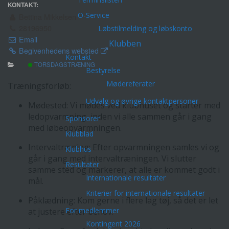
KONTAKT:
O-Service
Bettina Mikkelsen
28196950
Løbstilmelding og løbskonto
Email
Klubben
Begivenhedens websted
Kontakt
TORSDAGSTRÆNING
Bestyrelse
Mødereferater
Træningsforløb:
Udvalg og øvrige kontaktpersoner
Mødested: Vi mødes ved klubhuset og starter med
ledopvarmning, inden vi alle sammen går i gang
Sponsorer
med løbeopvarmningen.
Klubblad
Intervaltræning: Efter opvarmningen samles vi og
Klubhus
går i gang med intervaltræningen. Vi slutter
Resultater
samme sted og markerer, at alle er kommet godt i
Internationale resultater
mål.
Kriterier for internationale resultater
Påklædning: Kom gerne i flere lag tøj, så det er let
For medlemmer
at justere efter behov.
Kontingent 2026