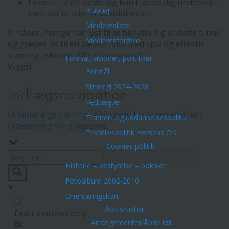
Løbeur: Er en fordel og kan hjælpe dig undervejs,
Klubtøj
men det er ikke et absolut must.
Medlemsliste
Vi håber, mange har lyst til at benytte sig af dette tilbud
Medlemsfordele
og glæder os til en sæson fyldt med sjov og effektiv
træning i skoven. Alle er velkomne!
Formål, visioner, politikker
Vi ses!
Formål
Strategi 2024-2028
Indlægsnavigation
Vedtægter
Orienteringstræning, afslutning før sommerferien
Træner- og uddannelsespolitik
Orientering for spejderne
Privatlivspolitik Horsens OK
Cookies politik
Historie – bestyrelse – pokaler
Fotoalbum 2002-2010
Orienteringskort
Aktiviteter
Exact matches only
Arrangementer/Åbne løb