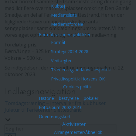
Vi har booket samme sted som sidste år og denne gang
Klubtøj
med lidt flere overnatningspladser omkring Den Gamle
Smedje, en del af Feriecenter Slettestrand. Her er der
Medlemsliste
lejligheder/soverum med forskellige antal
Medlemsfordele
sengepladser samt omklædningsrum/toiletter. Vi har
Formål, visioner, politikker
vores eget opholdsrum og køkken til madlavning.
Formål
Foreløbig pris:
Børn/Unge – 325 kr.
Strategi 2024-2028
Voksne – 500 kr.
Vedtægter
Se indbydelsen, der er sendt ud med ugemailen d. 22.
Træner- og uddannelsespolitik
oktober 2023.
Privatlivspolitik Horsens OK
Cookies politik
Indlægsnavigation
Historie – bestyrelse – pokaler
Torsdagstræning – intervaller fra klubhuset
Fotoalbum 2002-2010
Juletur til Feriecenter Slettestrand
Orienteringskort
Aktiviteter
Arrangementer/Åbne løb