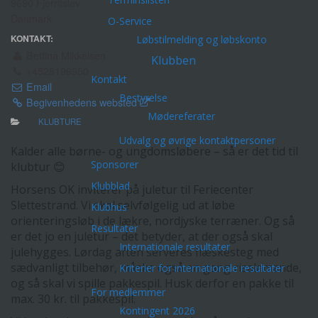
9690 Fjerritslev
Danmark
O-Service
KONTAKT:
Løbstilmelding og løbskonto
Bettina Mikkelsen
Klubben
+4528196950
Kontakt
Email
Bestyrelse
Begivenhedens websted
Mødereferater
KLUBTURE
Udvalg og øvrige kontaktpersoner
Kalder alle børne- og ungdomsløbere – så er det tid til
Sponsorer
klubtur 😊
Klubblad
Horsens OK inviterer på juletur til Feriecenter
Slettestrand. Vi skal selvfølgelig ud at løbe
Klubhus
orienteringsløb i de lækre, nordjyske terræner. Og så
Resultater
er det jo en juletur – det betyder, at der også skal
Internationale resultater
julehygges. Lørdag aften serveres flæskesteg med
sædvanligt tilbehør, måske også en gang risalamande,
Kriterier for internationale resultater
og så skal vi spille pakkespil. Husk derfor en pakke til
For medlemmer
max. 30 kr. til pakkespil.
Kontingent 2026