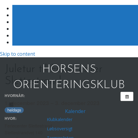
Skip to content
Juletur til Feriecenter
HORSENS
Slettestrand
ORIENTERINGSKLUB
HVORNÅR:
1. december 2023 – 3. december 2023
heldags
Kalender
HVOR:
Klubkalender
Feriecenter Slettestrand
Løbsoversigt
Slettestrandvej 140
Terminslisten