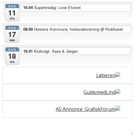
AUG
16:44
Supertirsdag: Lone Etzerot
11
tirs
AUG
08:00
Horsens Kommune, holdundervisning
@ Klubhuset
17
man
AUG
16:41
Klubvagt: Aase & Jørgen
18
tirs