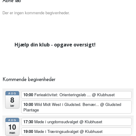
Åbne løb
Der er ingen kommende begivenheder.
Hjælp din klub - opgave oversigt!
Kommende begivenheder
AUG
10:00
Ferieaktivitet: Orienteringsløb ...
@ Klubhuset
8
10:00
Wild Midt West i Gludsted. Bemær...
@ Gludsted
lør
Plantage
AUG
17:30
Møde i ungdomsudvalget
@ Klubhuset
10
19:00
Møde i Træningsudvalget
@ Klubhuset
man