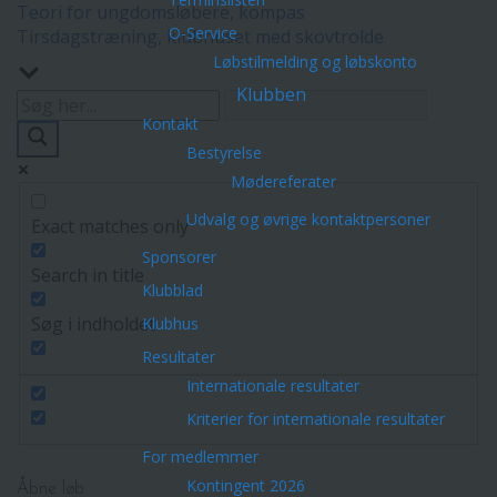
Teori for ungdomsløbere, kompas
O-Service
Tirsdagstræning, klubhuset med skovtrolde
Løbstilmelding og løbskonto
Klubben
Kontakt
Bestyrelse
Mødereferater
Udvalg og øvrige kontaktpersoner
Exact matches only
Sponsorer
Search in title
Klubblad
Søg i indholdet
Klubhus
Resultater
Internationale resultater
Kriterier for internationale resultater
For medlemmer
Kontingent 2026
Åbne løb