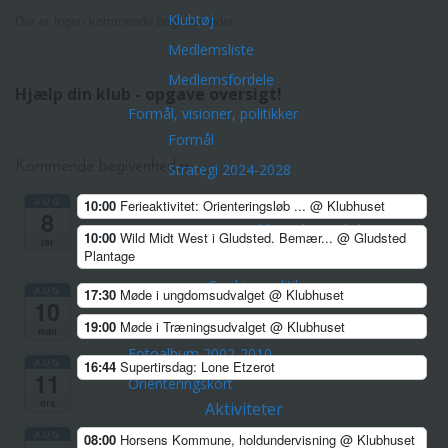
Klubtøj
Der er ingen kommende begivenheder.
Medlemsliste
Medlemsfordele
Hjælp din klub - opgave oversigt!
Formål, visioner, politikker
Formål
Kommende begivenheder
Strategi 2024-2028
Vedtægter
AUG
10:00
Ferieaktivitet: Orienteringsløb ...
@ Klubhuset
8
Træner- og uddannelsespolitik
10:00
Wild Midt West i Gludsted. Bemær...
@ Gludsted
lør
Plantage
Privatlivspolitik Horsens OK
Cookies politik
AUG
17:30
Møde i ungdomsudvalget
@ Klubhuset
10
Historie – bestyrelse – pokaler
19:00
Møde i Træningsudvalget
@ Klubhuset
man
Fotoalbum 2002-2010
AUG
16:44
Supertirsdag: Lone Etzerot
11
Orienteringskort
tirs
Aktiviteter
Arrangementer/Åbne løb
AUG
08:00
Horsens Kommune, holdundervisning
@ Klubhuset