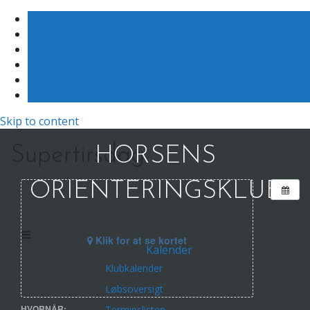
Skip to content
Supertirsdag
HORSENS
ORIENTERINGSKLUB
Klik for at se kortet
Kalender
Klubkalender
Løbsoversigt
HVORNÅR:
Terminslisten