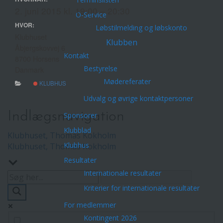
2. juni 2015 kl. 19:00 – 20:30
O-Service
HVOR:
Løbstilmelding og løbskonto
Klubhuset
Klubben
Åbjergskovvej 6
Kontakt
8700 Horsens
Bestyrelse
Danmark
Mødereferater
KLUBHUS
Udvalg og øvrige kontaktpersoner
Indlægsnavigation
Sponsorer
Klubblad
Klubhuset, Thomas Kokholm
Klubhus
Klubhuset, Thomas Kokholm
Resultater
Internationale resultater
Kriterier for internationale resultater
For medlemmer
Kontingent 2026