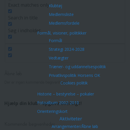
Exact matches only
Klubtøj
Medlemsliste
Search in title
Medlemsfordele
Søg i indholdet
Formål, visioner, politikker
Formål
Strategi 2024-2028
Vedtægter
Træner- og uddannelsespolitik
Åbne løb
Privatlivspolitik Horsens OK
Der er ingen kommende begivenheder.
Cookies politik
Historie – bestyrelse – pokaler
Fotoalbum 2002-2010
Hjælp din klub - opgave oversigt!
Orienteringskort
Aktiviteter
Kommende begivenheder
Arrangementer/Åbne løb