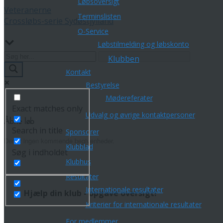
Løbsoversigt
Veteranerne
Terminslisten
Crossløbs-serie Sydøstjylland
O-Service
Løbstilmelding og løbskonto
Klubben
Kontakt
Bestyrelse
Mødereferater
Exact matches only
Udvalg og øvrige kontaktpersoner
Åbne løb
Search in title
Sponsorer
Der er ingen kommende begivenheder.
Klubblad
Søg i indholdet
Klubhus
Resultater
Internationale resultater
Hjælp din klub - opgave oversigt!
Kriterier for internationale resultater
For medlemmer