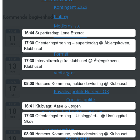
Kontingent 2026
Klubtøj
Kommende begivenheder
Medlemsliste
AUG
16:44
Supertirsdag: Lone Etzerot
Medlemsfordele
11
17:30
Orienteringstræning – supertirsdag
@ Åbjergskoven,
tirs
Formål, visioner, politikker
Klubhuset
Formål
AUG
17:30
Intervaltræning fra klubhuset
@ Åbjergskoven,
Strategi 2024-2028
13
Klubhuset
Vedtægter
tors
Træner- og uddannelsespolitik
AUG
08:00
Horsens Kommune, holdundervisning
@ Klubhuset
17
Privatlivspolitik Horsens OK
man
Cookies politik
AUG
16:41
Klubvagt: Aase & Jørgen
18
Historie – bestyrelse – pokaler
17:30
Orienteringstræning – Ussinggård...
@ Ussinggård
tirs
Fotoalbum 2002-2010
Skov
Orienteringskort
AUG
08:00
Horsens Kommune, holdundervisning
@ Klubhuset
19
Aktiviteter