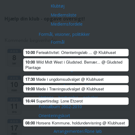
Klubtøj
Medlemsliste
Hjælp din klub - opgave oversigt!
Medlemsfordele
Formål, visioner, politikker
Kommende begivenheder
Formål
Strategi 2024-2028
AUG
10:00
Ferieaktivitet: Orienteringsløb ...
@ Klubhuset
8
Vedtægter
10:00
Wild Midt West i Gludsted. Bemær...
@ Gludsted
lør
Plantage
Træner- og uddannelsespolitik
Privatlivspolitik Horsens OK
AUG
17:30
Møde i ungdomsudvalget
@ Klubhuset
10
Cookies politik
19:00
Møde i Træningsudvalget
@ Klubhuset
man
Historie – bestyrelse – pokaler
AUG
16:44
Supertirsdag: Lone Etzerot
11
Fotoalbum 2002-2010
tirs
Orienteringskort
AUG
08:00
Horsens Kommune, holdundervisning
@ Klubhuset
Aktiviteter
17
Arrangementer/Åbne løb
man