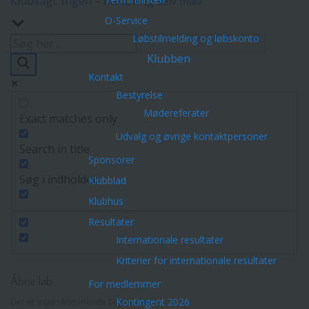
Klubvagt: Ingen – medbring selv mad
O-Service
Løbstilmelding og løbskonto
Klubben
Kontakt
Bestyrelse
Mødereferater
Exact matches only
Udvalg og øvrige kontaktpersoner
Search in title
Sponsorer
Søg i indholdet
Klubblad
Klubhus
Resultater
Internationale resultater
Kriterier for internationale resultater
Åbne løb
For medlemmer
Der er ingen kommende begivenheder.
Kontingent 2026