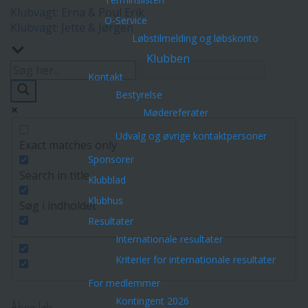
Klubvagt: Erna & Poul Erik
O-Service
Klubvagt: Jette & Jørgen
Løbstilmelding og løbskonto
Klubben
Kontakt
Bestyrelse
Mødereferater
Udvalg og øvrige kontaktpersoner
Exact matches only
Sponsorer
Search in title
Klubblad
Klubhus
Søg i indholdet
Resultater
Internationale resultater
Kriterier for internationale resultater
For medlemmer
Kontingent 2026