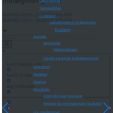
Indlægsnavigation
Løbsoversigt
Terminslisten
Klubvagt: Ingen – medbring selv mad
O-Service
Klubvagt: Ingen – medbring selv mad
Løbstilmelding og løbskonto
Klubben
Kontakt
Bestyrelse
Mødereferater
Udvalg og øvrige kontaktpersoner
Exact matches only
Sponsorer
Klubblad
Search in title
Klubhus
Søg i indholdet
Resultater
Internationale resultater
Kriterier for internationale resultater
For medlemmer