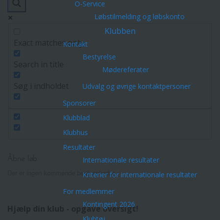
O-Service
Løbstilmelding og løbskonto
Klubben
Exact matches only
Kontakt
Bestyrelse
Search in title
Mødereferater
Søg i indholdet
Udvalg og øvrige kontaktpersoner
Sponsorer
Klubblad
Klubhus
Resultater
Internationale resultater
Åbne løb
Der er ingen kommende begivenheder.
Kriterier for internationale resultater
For medlemmer
Kontingent 2026
Hjælp din klub - opgave oversigt!
Klubtøj