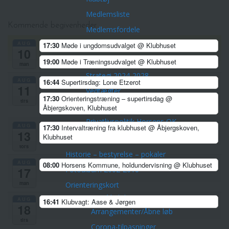
Medlemsliste
Kommende begivenheder
Medlemsfordele
AUG
17:30
Møde i ungdomsudvalget
@ Klubhuset
Formål, visioner, politikker
10
Formål
19:00
Møde i Træningsudvalget
@ Klubhuset
man
Strategi 2024-2028
AUG
16:44
Supertirsdag: Lone Etzerot
11
Vedtægter
17:30
Orienteringstræning – supertirsdag
@
tirs
Træner- og uddannelsespolitik
Åbjergskoven, Klubhuset
Privatlivspolitik Horsens OK
AUG
17:30
Intervaltræning fra klubhuset
@ Åbjergskoven,
13
Cookies politik
Klubhuset
tors
Historie – bestyrelse – pokaler
AUG
08:00
Horsens Kommune, holdundervisning
@ Klubhuset
Fotoalbum 2002-2010
17
man
Orienteringskort
Aktiviteter
AUG
16:41
Klubvagt: Aase & Jørgen
18
Arrangementer/Åbne løb
tirs
Corona-tilpasninger