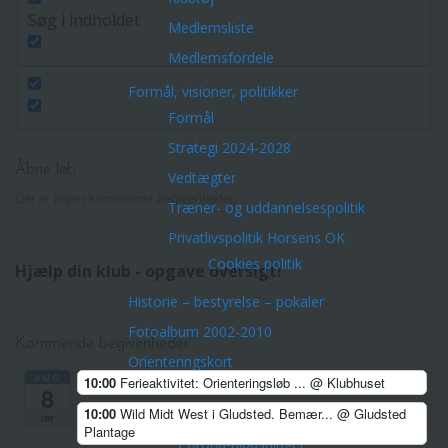
Søg i indholdet
Medlemsliste
Medlemsfordele
Formål, visioner, politikker
Formål
Strategi 2024-2028
Åbne løb
Vedtægter
Der er ingen kommende begivenheder.
Træner- og uddannelsespolitik
Privatlivspolitik Horsens OK
Cookies politik
Hjælp din klub - opgave oversigt!
Historie – bestyrelse – pokaler
Fotoalbum 2002-2010
Kommende begivenheder
Orienteringskort
AUG
10:00
Ferieaktivitet: Orienteringsløb ...
@ Klubhuset
Aktiviteter
8
Arrangementer/Åbne løb
10:00
Wild Midt West i Gludsted. Bemær...
@ Gludsted
lør
Plantage
Corona-tilpasninger