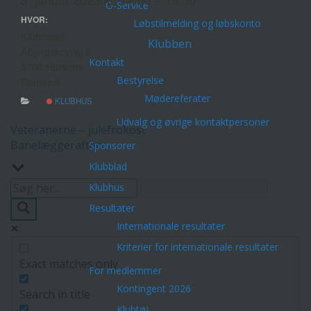
O-Service
HVOR:
Løbstilmelding og løbskonto
Klubhuset
Klubben
Åbjergskovvej 6
Kontakt
8700 Horsens
Bestyrelse
Danmark
Mødereferater
KLUBHUS
Udvalg og øvrige kontaktpersoner
Indlægsnavigation
Veteranerne – julefrokost
Banelæggeraften
Sponsorer
Klubblad
Klubhus
Resultater
Internationale resultater
Kriterier for internationale resultater
Exact matches only
For medlemmer
Kontingent 2026
Search in title
Klubtøj