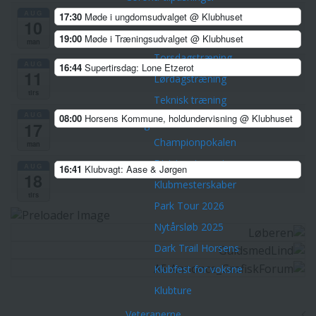
AUG
17:30
Møde i ungdomsudvalget
@ Klubhuset
Træninger
10
Tirsdagstræning
19:00
Møde i Træningsudvalget
@ Klubhuset
man
Torsdagstræning
AUG
16:44
Supertirsdag: Lone Etzerot
11
Lørdagstræning
tirs
Teknisk træning
AUG
08:00
Horsens Kommune, holdundervisning
@ Klubhuset
Øvrige aktiviteter
17
Championpokalen
man
Divisionsturneringen
AUG
16:41
Klubvagt: Aase & Jørgen
18
Klubmesterskaber
tirs
Park Tour 2026
Nytårsløb 2025
Dark Trail Horsens
Klubfest for voksne
Klubture
Veteranerne