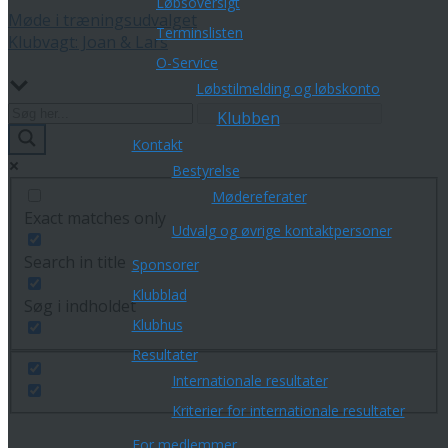
Løbsoversigt
Møde i træningsudvalget
Terminslisten
Klubvagt: Joan & Lars
O-Service
Løbstilmelding og løbskonto
Klubben
Kontakt
Bestyrelse
Mødereferater
Exact matches only
Udvalg og øvrige kontaktpersoner
Search in title
Sponsorer
Klubblad
Søg i indholdet
Klubhus
Resultater
Internationale resultater
Kriterier for internationale resultater
For medlemmer