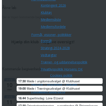
Kontingent 2026
Åbne løb
Klubtøj
Der er ingen kommende begivenheder.
Medlemsliste
Medlemsfordele
Formål, visioner, politikker
Formål
Hjælp din klub - opgave oversigt!
Strategi 2024-2028
Vedtægter
Træner- og uddannelsespolitik
Privatlivspolitik Horsens OK
Kommende begivenheder
Cookies politik
AUG
17:30
Møde i ungdomsudvalget
@ Klubhuset
10
Historie – bestyrelse – pokaler
19:00
Møde i Træningsudvalget
@ Klubhuset
man
Fotoalbum 2002-2010
AUG
16:44
Supertirsdag: Lone Etzerot
Orienteringskort
11
Aktiviteter
17:30
Orienteringstræning – supertirsdag
@ Åbjergskoven,