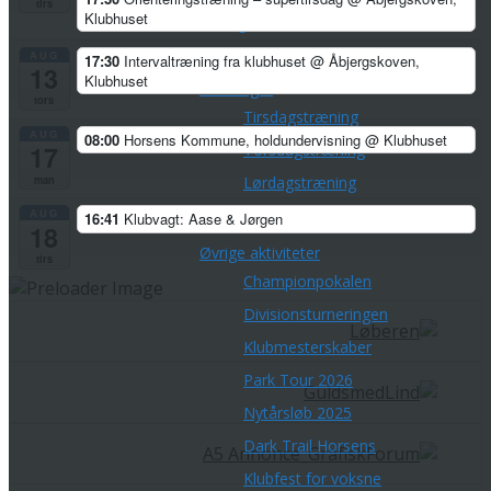
tirs
Klubhuset
Arrangementer/Åbne løb
Corona-tilpasninger
AUG
17:30
Intervaltræning fra klubhuset
@ Åbjergskoven,
13
Klubhuset
Træninger
tors
Tirsdagstræning
AUG
08:00
Horsens Kommune, holdundervisning
@ Klubhuset
Torsdagstræning
17
man
Lørdagstræning
Teknisk træning
AUG
16:41
Klubvagt: Aase & Jørgen
18
Øvrige aktiviteter
tirs
Championpokalen
Divisionsturneringen
Klubmesterskaber
Park Tour 2026
Nytårsløb 2025
Dark Trail Horsens
Klubfest for voksne